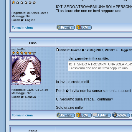
IO TI SFIDO A TROVARMI UNA SOLA PERSON
Ti assicuro che non ne trovi neppure uno.
Registrato: 08/09/04 15:57
Messaggi: 34
Localit�: Cagliari
Torna in cima
Elisa
mpLiveFan
Inviato: Gioved� 12 Mag 2005, 20:09:13
Oggetto: 
dany.gamberini ha scritto:
IO TI SFIDO A TROVARMI UNA SOLA PER
Ti assicuro che non ne trovi neppure uno.
io invece credo molti
_________________
Registrato: 11/07/04 14:40
Perch� la vita non ha senso se non la racconti 
Messaggi: 765
Localit�: Genova
Ci vediamo sulla strada... continua?
Solo grazie mille
Torna in cima
Fabio