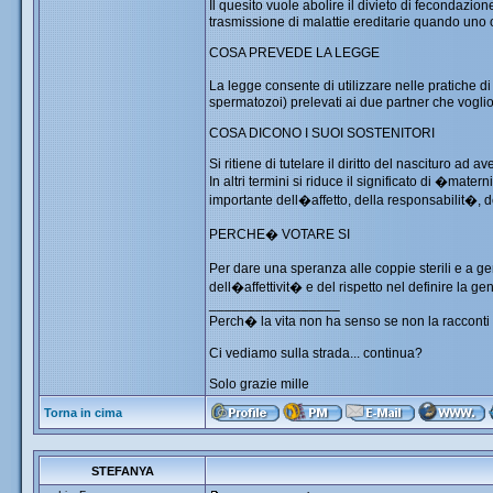
Il quesito vuole abolire il divieto di fecondazio
trasmissione di malattie ereditarie quando uno o
COSA PREVEDE LA LEGGE
La legge consente di utilizzare nelle pratiche d
spermatozoi) prelevati ai due partner che voglion
COSA DICONO I SUOI SOSTENITORI
Si ritiene di tutelare il diritto del nascituro ad 
In altri termini si riduce il significato di �m
importante dell�affetto, della responsabilit�, 
PERCHE� VOTARE SI
Per dare una speranza alle coppie sterili e a ge
dell�affettivit� e del rispetto nel definire la gen
_________________
Perch� la vita non ha senso se non la racconti 
Ci vediamo sulla strada... continua?
Solo grazie mille
Torna in cima
STEFANYA