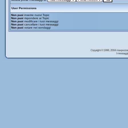
User Permissions
Non puoi
inserire nuovi Topic
Non puoi
rispondere ai Topic
Non puoi
modificare i tuoi messaggi
Non puoi
cancellare i tuoi messaggi
Non puoi
votare nei sondaggi
Copyright © 1998, 2004 maxpezzal
I messaggi 