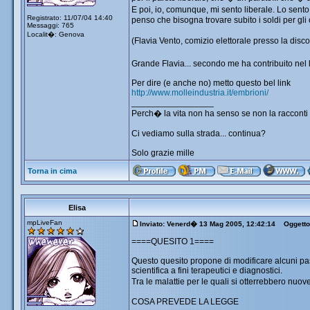
E poi, io, comunque, mi sento liberale. Lo sent
Registrato: 11/07/04 14:40
penso che bisogna trovare subito i soldi per gli o
Messaggi: 765
Localit�: Genova
(Flavia Vento, comizio elettorale presso la disc
Grande Flavia... secondo me ha contribuito nel 
Per dire (e anche no) metto questo bel link
http://www.molleindustria.it/embrioni/
_________________
Perch� la vita non ha senso se non la racconti 
Ci vediamo sulla strada... continua?
Solo grazie mille
Torna in cima
Elisa
mpLiveFan
Inviato: Venerd� 13 Mag 2005, 12:42:14
Oggetto
====QUESITO 1====
Questo quesito propone di modificare alcuni pas
scientifica a fini terapeutici e diagnostici.
Tra le malattie per le quali si otterrebbero nuove
COSA PREVEDE LA LEGGE