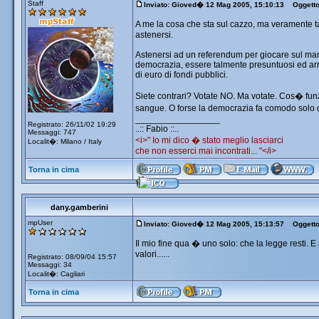
Staff
Inviato: Gioved� 12 Mag 2005, 15:10:13
Oggetto
A me la cosa che sta sul cazzo, ma veramente tant
astenersi.
Astenersi ad un referendum per giocare sul mancato
democrazia, essere talmente presuntuosi ed arrog
di euro di fondi pubblici.
Siete contrari? Votate NO. Ma votate. Cos� funz
sangue. O forse la democrazia fa comodo solo 
_________________
Registrato: 26/11/02 19:29
..:: Fabio ::..
Messaggi: 747
<i>" Io mi dico � stato meglio lasciarci
Localit�: Milano / Italy
che non esserci mai incontrati... "</i>
Torna in cima
dany.gamberini
mpUser
Inviato: Gioved� 12 Mag 2005, 15:13:57
Oggetto:
Il mio fine qua � uno solo: che la legge resti. 
valori......
Registrato: 08/09/04 15:57
Messaggi: 34
Localit�: Cagliari
Torna in cima