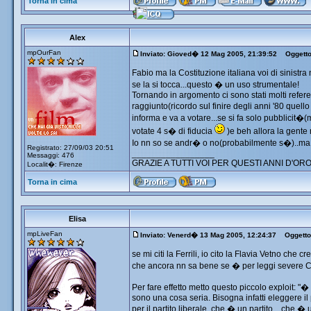
Torna in cima
Alex
mpOurFan
Inviato: Gioved� 12 Mag 2005, 21:39:52
Oggetto
Fabio ma la Costituzione italiana voi di sinistr
se la si tocca...questo � un uso strumentale!
Tornando in argomento ci sono stati molti ref
raggiunto(ricordo sul finire degli anni '80 quel
informa e va a votare...se si fa solo pubblicit�
votate 4 s� di fiducia
)e beh allora la gente
Io nn so se andr� o no(probabilmente s�)..ma
Registrato: 27/09/03 20:51
_________________
Messaggi: 476
GRAZIE A TUTTI VOI PER QUESTI ANNI D'ORO
Localit�: Firenze
Torna in cima
Elisa
mpLiveFan
Inviato: Venerd� 13 Mag 2005, 12:24:37
Oggetto
se mi citi la Ferrili, io cito la Flavia Vetno ch
che ancora nn sa bene se � per leggi severe 
Per fare effetto metto questo piccolo exploit: "
sono una cosa seria. Bisogna infatti eleggere i
per il partito liberale, che � un partito... che �