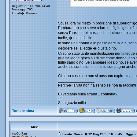
.
Registrato: 11/07/04 14:40
Messaggi: 765
Localit�: Genova
Scusa, ora mi metto in posizione di superiorit�
l'ambaradan che serve a fare un figlio, giusto? In
senza l'ausilio dei maschi che si divertono con
facile, � molto facile.
Io sono una donna e io posso dare la vita, sono
decidere se la legge � giusta o no.
Ci sono state tante manifestazioni per la legg
questa legge gioca su di me come donna, non s
figlio sano o no. Se cambiare idea o no, se ave
anche se sono sterile e il mio compagno anche
Ci sono cose che non si possono capire, ma esse
_________________
Perch� la vita non ha senso se non la racconti 
Ci vediamo sulla strada... continua?
Solo grazie mille
Torna in cima
Alex
mpOurFan
Inviato: Gioved� 12 Mag 2005, 16:55:45
Oggetto