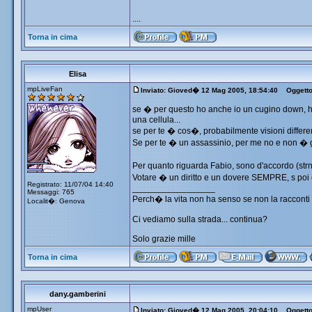
....
Torna in cima
Elisa
mpLiveFan
Inviato: Gioved� 12 Mag 2005, 18:54:40
Oggetto
se � per questo ho anche io un cugino down, h
una cellula...
se per te � cos�, probabilmente visioni differe
Se per te � un assassinio, per me no e non � gi
Per quanto riguarda Fabio, sono d'accordo (st
Votare � un diritto e un dovere SEMPRE, s poi 
Registrato: 11/07/04 14:40
_________________
Messaggi: 765
Perch� la vita non ha senso se non la racconti 
Localit�: Genova
Ci vediamo sulla strada... continua?
Solo grazie mille
Torna in cima
dany.gamberini
mpUser
Inviato: Gioved� 12 Mag 2005, 20:04:10
Oggetto: 