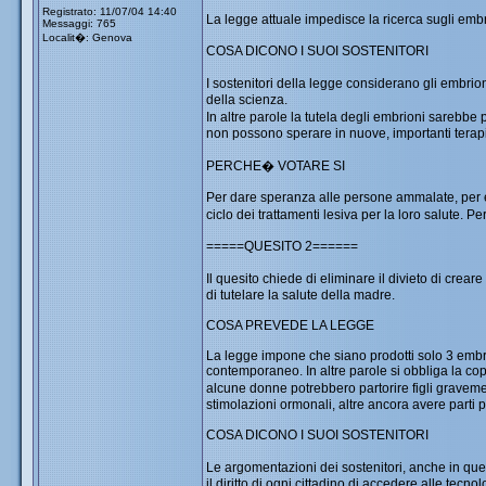
Registrato: 11/07/04 14:40
La legge attuale impedisce la ricerca sugli embri
Messaggi: 765
Localit�: Genova
COSA DICONO I SUOI SOSTENITORI
I sostenitori della legge considerano gli embrioni 
della scienza.
In altre parole la tutela degli embrioni sarebbe
non possono sperare in nuove, importanti terap
PERCHE� VOTARE SI
Per dare speranza alle persone ammalate, per ev
ciclo dei trattamenti lesiva per la loro salute. Pe
=====QUESITO 2======
Il quesito chiede di eliminare il divieto di crea
di tutelare la salute della madre.
COSA PREVEDE LA LEGGE
La legge impone che siano prodotti solo 3 embri
contemporaneo. In altre parole si obbliga la c
alcune donne potrebbero partorire figli gravemen
stimolazioni ormonali, altre ancora avere parti p
COSA DICONO I SUOI SOSTENITORI
Le argomentazioni dei sostenitori, anche in quest
il diritto di ogni cittadino di accedere alle tecnol