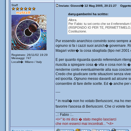
Staff
Inviato: Gioved� 12 Mag 2005, 20:21:27
Oggetto: 
dany.gamberini ha scritto:
Allora.
Per Fabio: tu sei certo che se il referendu
(RISPONDO IO PER TE, PERMETTIMELO, SONO
Costituzione.
Pur essendo anarchico convinto sono sempre anda
ognuno si fa i cazzi suoi anzich� governare. R
Magari voter� la cosa sbagliata (tipo nel 2001
Registrato: 26/11/02 19:29
Messaggi: 747
E per quanto riguarda questo referendum rite
Localit�: Milano / Italy
riuscita a spiegare cosa � vita e cosa non lo �
renderne conto eventualmente alla sua coscienz
Credo che giudicare certe situazioni senza viver
ed ipocrita. Ognuno messo davanti ad alcune sc
consentire di fare delle scelte. Ed � anche pe
----
* in realt� non ho votato Berlusconi, ma ho mess
favorire l'ascesa di Berlusconi. Che ci volete f
_________________
..:: Fabio ::..
<i>" Io mi dico � stato meglio lasciarci
che non esserci mai incontrati... "</i>