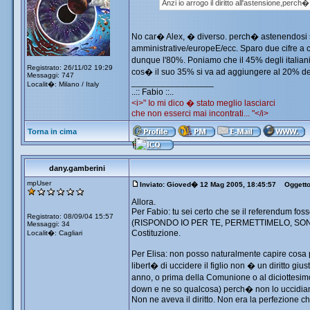
Anzi io arrogo il diritto all'astensione,perch
No car� Alex, � diverso. perch� astenendosi si 
amministrative/europeE/ecc. Sparo due cifre a c
dunque l'80%. Poniamo che il 45% degli italiani
Registrato: 26/11/02 19:29
cos� il suo 35% si va ad aggiungere al 20% degli 
Messaggi: 747
_________________
Localit�: Milano / Italy
..:: Fabio ::..
<i>" Io mi dico � stato meglio lasciarci
che non esserci mai incontrati... "</i>
Torna in cima
dany.gamberini
mpUser
Inviato: Gioved� 12 Mag 2005, 18:45:57
Oggetto: 
Allora.
Per Fabio: tu sei certo che se il referendum fo
Registrato: 08/09/04 15:57
(RISPONDO IO PER TE, PERMETTIMELO, SONO SIC
Messaggi: 34
Costituzione.
Localit�: Cagliari
Per Elisa: non posso naturalmente capire cosa
libert� di uccidere il figlio non � un diritto gi
anno, o prima della Comunione o al diciottes
down e ne so qualcosa) perch� non lo uccidiamo
Non ne aveva il diritto. Non era la perfezione c