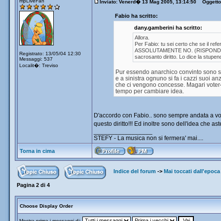
mpLiveFan
Inviato: Venerd� 13 Mag 2005, 13:14:50
Oggetto: 
Fabio ha scritto:
dany.gamberini ha scritto:
Allora.
Per Fabio: tu sei certo che se il ref
ASSOLUTAMENTE NO. (RISPONDO I
Registrato: 13/05/04 12:30
sacrosanto diritto. Lo dice la stupen
Messaggi: 537
Localit�: Treviso
Pur essendo anarchico convinto sono se
e a sinistra ognuno si fa i cazzi suoi 
che ci vengono concesse. Magari voter�
tempo per cambiare idea.
D'accordo con Fabio.. sono sempre andata a votar
questo diritto!!! Ed inoltre sono dell'idea che a
_________________
STEFY - La musica non si fermera' mai....
Torna in cima
Indice del forum
->
Mai toccati dall'epoca 
Pagina
2
di
4
Choose Display Order
Mostra prima i messaggi di: