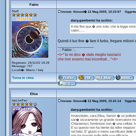
Fabio
Staff
Inviato: Gioved� 12 Mag 2005, 15:23:07
Oggetto:
dany.gamberini ha scritto:
Il mio fine qua � uno solo: che la legge resti
valori......
Quindi il tuo fine � fare il furbo, fregare milioni
_________________
..:: Fabio ::..
<i>" Io mi dico � stato meglio lasciarci
che non esserci mai incontrati... "</i>
Registrato: 26/11/02 19:29
Messaggi: 747
Localit�: Milano / Italy
Torna in cima
Elisa
mpLiveFan
Inviato: Gioved� 12 Mag 2005, 15:41:14
Oggetto: 
dany.gamberini ha scritto:
Innanzitutto, cara Elisa, Sartori � un politol
sar� sicuramente un grande ricercatore ma a
Chiariamoci, l'embrione non � una cellula: ha
E su questo non ha niente da ridire neppure 
nel fatto..E' giusto o meno sacrificare delle v
non ha provato nulla della sua efficacia.