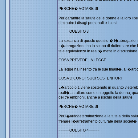
PERCHE� VOTARE SI
Per garantire la salute delle donne e la loro li
diminuire i disagi personali e i costi.
=====QUESITO 3====
La sostanza di questo quesito � l�abrogazione tot
L�abrogazione ha lo scopo di riaffermare che i
tale equivalenza in realt� mette in discussione i 
COSA PREVEDE LA LEGGE
La legge ha inserito tra le sue finalit�, all�artico
COSA DICONO I SUOI SOSTENITORI
L�articolo 1 viene sostenuto in quanto vietere
realt� a trattare come un oggetto la donna, qua
dei tre embrioni, anche a rischio della salute.
PERCHE� VOTARE SI
Per l�autodeterminazione e la tutela della salut
frenare l�arretramento culturale della societ� i
=====QUESITO 4=====