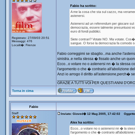
Fabio ha scritto:
A me la cosa che sta sul cazzo, ma veramente 
astenersi.
Astenersi ad un referendum per giocare sul manc
democrazia, essere talmente presuntuosi ed ar
euro di fondi pubblici.
Registrato: 27/09/03 20:51
Siete contrari? Votate NO. Ma votate. Cos� f
Messaggi: 476
sangue. O forse la democrazia fa comodo so
Localit�: Firenze
Fabio correggimi se sbaglio...ma anche l'astensio
sinistra..e nella stessa � fissato anche un quo
Ecco...o votare no o astenersi nn � la stessa co
l'argomento o che � contrario all'abolizione de
Anzi io arrogo il diritto all'astensione,perch� s
_________________
GRAZIE A TUTTI VOI PER QUESTI ANNI D'ORO
Torna in cima
Fabio
Staff
Inviato: Gioved� 12 Mag 2005, 17:42:02
Oggetto
Alex ha scritto:
Ecco...o votare no o astenersi nn � la stess
l'argomento o che � contrario all'abolizione 