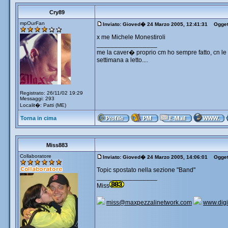
Cry89
mpOurFan
Inviato: Gioved� 24 Marzo 2005, 12:41:31
Ogget
x me Michele Monestiroli
_________________
me la caver� proprio cm ho sempre fatto, cn le
settimana a letto....
Registrato: 26/11/02 19:29
Messaggi: 293
Localit�: Patti (ME)
Torna in cima
Miss883
Collaboratore
Inviato: Gioved� 24 Marzo 2005, 14:06:01
Ogget
Topic spostato nella sezione "Band"
_________________
Miss
miss@maxpezzalinetwork.com
www.digi