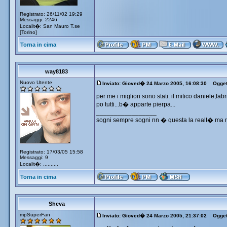
Registrato: 26/11/02 19:29
Messaggi: 2246
Localit�: San Mauro T.se
[Torino]
Torna in cima
way8183
Nuovo Utente
Inviato: Gioved� 24 Marzo 2005, 16:08:30
Ogget
per me i migliori sono stati: il mitico daniele,f
po tutti...b� apparte pierpa...
_________________
sogni sempre sogni nn � questa la realt� ma m
Registrato: 17/03/05 15:58
Messaggi: 9
Localit�: ..........
Torna in cima
Sheva
mpSuperFan
Inviato: Gioved� 24 Marzo 2005, 21:37:02
Ogget