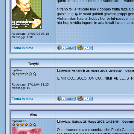
quelli attuali a me sembra ci sanno fare... vann
_________________
filtrano follie faticate fino il doppio frutta fatt
gazzelle gi� le mani guidati giovani gruppi ge
Afghanistan habitat hobby horror hit-parade hit li
hip-hop invidia ingordi in aria levati lavati mast
Registrato: 27/06/04 08:18
Messaggi: 1201
Torna in cima
TerryM
mpUser
Inviato: Venerd� 25 Marzo 2005, 20:50:40
Oggett
IL MITICO....SOLO...UNICO...INIMITABILE...
Registrato: 27/11/04 13:25
Messaggi: 10
Torna in cima
Alex
mpOurFan
Inviato: Sabato 26 Marzo 2005, 14:58:40
Oggetto
Obiettivamente a me sembra che Paolo Carta sia d