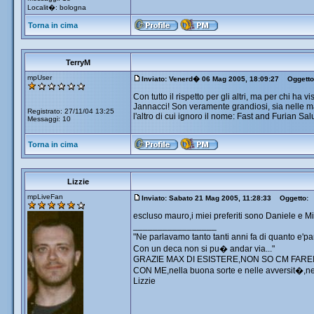
Localit�: bologna
Torna in cima
TerryM
mpUser
Inviato: Venerd� 06 Mag 2005, 18:09:27
Oggetto
Con tutto il rispetto per gli altri, ma per chi ha
Jannacci! Son veramente grandiosi, sia nelle ma
Registrato: 27/11/04 13:25
l'altro di cui ignoro il nome: Fast and Furian S
Messaggi: 10
Torna in cima
Lizzie
mpLiveFan
Inviato: Sabato 21 Mag 2005, 11:28:33
Oggetto:
escluso mauro,i miei preferiti sono Daniele e 
_________________
"Ne parlavamo tanto tanti anni fa di quanto e'p
Con un deca non si pu� andar via..."
GRAZIE MAX DI ESISTERE,NON SO CM FAREI
CON ME,nella buona sorte e nelle avversit�,nelle
Lizzie