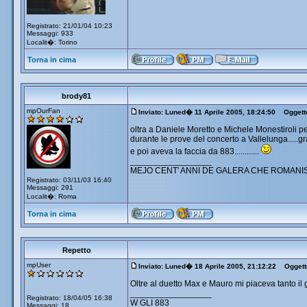
Registrato: 21/01/04 10:23
Messaggi: 933
Localit�: Torino
Torna in cima
brody81
mpOurFan
Inviato: Luned� 11 Aprile 2005, 18:24:50
Oggett
oltra a Daniele Moretto e Michele Monestiroli per 
durante le prove del concerto a Vallelunga.....gra
e poi aveva la faccia da 883............
_________________
MEJO CENT' ANNI DE GALERA CHE ROMANIS
Registrato: 03/11/03 16:40
Messaggi: 291
Localit�: Roma
Torna in cima
Repetto
mpUser
Inviato: Luned� 18 Aprile 2005, 21:12:22
Oggett
Oltre al duetto Max e Mauro mi piaceva tanto il 
_________________
Registrato: 18/04/05 16:38
W GLI 883
Messaggi: 18