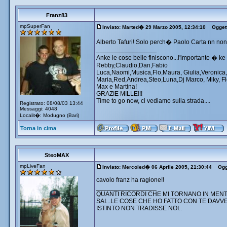
Franz83
mpSuperFan
Inviato: Marted� 29 Marzo 2005, 12:34:10
Oggett
Alberto Tafuri! Solo perch� Paolo Carta nn non
_________________
Anke le cose belle finiscono...l'importante � ke
Rebby,Claudio,Dan,Fabio
Luca,Naomi,Musica,Flo,Maura, Giulia,Veronica
Maria,Red,Andrea,Steo,Luna,Dj Marco, Miky, Fleg
Max e Martina!
GRAZIE MILLE!!!
Time to go now, ci vediamo sulla strada....
Registrato: 08/08/03 13:44
Messaggi: 4048
Localit�: Modugno (Bari)
Torna in cima
SteoMAX
mpLiveFan
Inviato: Mercoled� 06 Aprile 2005, 21:30:44
Ogge
cavolo franz ha ragione!!
_________________
QUANTI RICORDI CHE MI TORNANO IN MENT
SAI...LE COSE CHE HO FATTO CON TE DAVV
ISTINTO NON TRADISSE NOI..