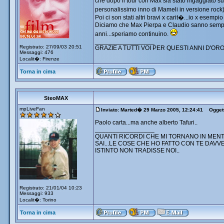
che dopo il tour con Max sia stato ingaggiato sub
personalissimo inno di Mameli in versione rock
Poi ci son stati altri bravi x carit�...io x esemp
Diciamo che Max Pierpa e Claudio sanno sempre 
anni...speriamo continuino.
_________________
Registrato: 27/09/03 20:51
GRAZIE A TUTTI VOI PER QUESTI ANNI D'ORO
Messaggi: 476
Localit�: Firenze
Torna in cima
SteoMAX
mpLiveFan
Inviato: Marted� 29 Marzo 2005, 12:24:41
Oggett
Paolo carta...ma anche alberto Tafuri..
_________________
QUANTI RICORDI CHE MI TORNANO IN MENT
SAI...LE COSE CHE HO FATTO CON TE DAVV
ISTINTO NON TRADISSE NOI..
Registrato: 21/01/04 10:23
Messaggi: 933
Localit�: Torino
Torna in cima