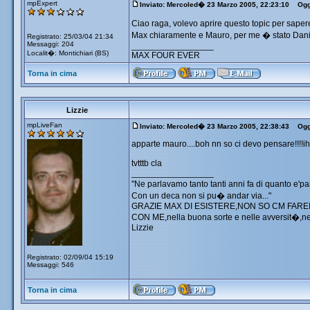
mpExpert
Inviato: Mercoled� 23 Marzo 2005, 22:23:10
Ogget
Ciao raga, volevo aprire questo topic per sapere
Max chiaramente e Mauro, per me � stato Daniele 
Registrato: 25/03/04 21:34
Messaggi: 204
_________________
Localit�: Montichiari (BS)
MAX FOUR EVER
Torna in cima
Lizzie
mpLiveFan
Inviato: Mercoled� 23 Marzo 2005, 22:38:43
Ogge
apparte mauro....boh nn so ci devo pensare!!!!ihi
tvtttb cla
_________________
"Ne parlavamo tanto tanti anni fa di quanto e'p
Con un deca non si pu� andar via..."
GRAZIE MAX DI ESISTERE,NON SO CM FAREI
CON ME,nella buona sorte e nelle avversit�,nelle
Lizzie
Registrato: 02/09/04 15:19
Messaggi: 546
Torna in cima