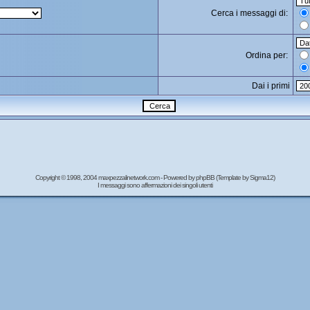
Cerca i messaggi di:
Ordina per:
Dai i primi
Copyright © 1998, 2004 maxpezzalinetwork.com - Powered by
phpBB
(Template by Sigma12)
I messaggi sono affermazioni dei singoli utenti