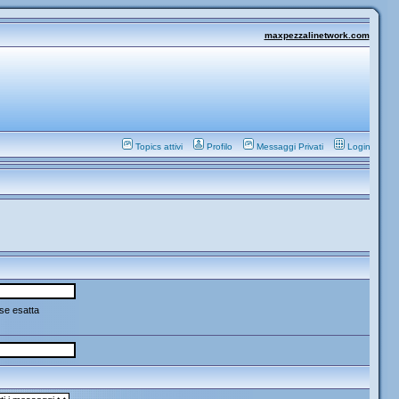
maxpezzalinetwork.com
Topics attivi
Profilo
Messaggi Privati
Login
se esatta