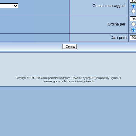
Cerca i messaggi di:
Ordina per:
Dai i primi
Copyright © 1998, 2004 maxpezzalinetwork.com - Powered by
phpBB
(Template by Sigma12)
I messaggi sono affermazioni dei singoli utenti