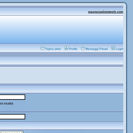
maxpezzalinetwork.com
Topics attivi
Profilo
Messaggi Privati
Login
se esatta