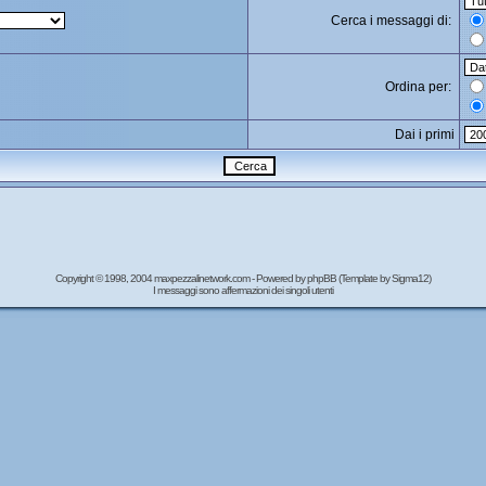
Cerca i messaggi di:
Ordina per:
Dai i primi
Copyright © 1998, 2004 maxpezzalinetwork.com - Powered by
phpBB
(Template by Sigma12)
I messaggi sono affermazioni dei singoli utenti