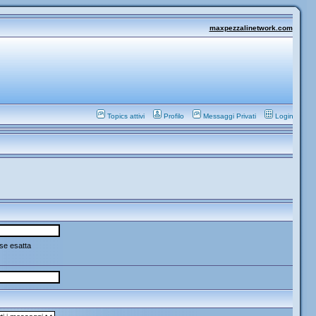
maxpezzalinetwork.com
Topics attivi
Profilo
Messaggi Privati
Login
se esatta