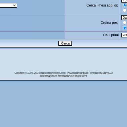
Cerca i messaggi di:
Ordina per:
Dai i primi
Copyright © 1998, 2004 maxpezzalinetwork.com - Powered by
phpBB
(Template by Sigma12)
I messaggi sono affermazioni dei singoli utenti