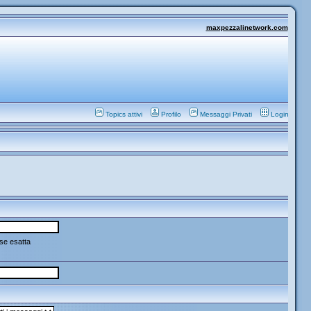
maxpezzalinetwork.com
Topics attivi
Profilo
Messaggi Privati
Login
se esatta