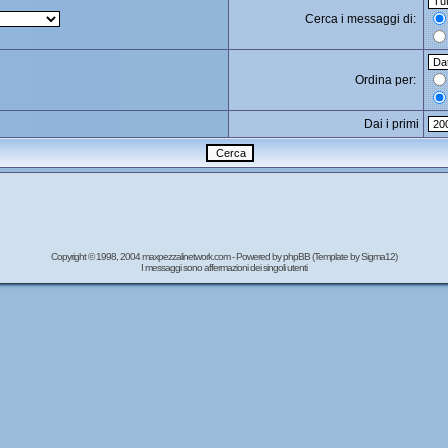
Cerca i messaggi di:
Ordina per:
Dai i primi
Copyright © 1998, 2004 maxpezzalinetwork.com - Powered by
phpBB
(Template by Sigma12)
I messaggi sono affermazioni dei singoli utenti