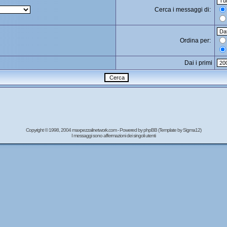
Cerca i messaggi di:
Ordina per:
Dai i primi
Copyright © 1998, 2004 maxpezzalinetwork.com - Powered by
phpBB
(Template by Sigma12)
I messaggi sono affermazioni dei singoli utenti