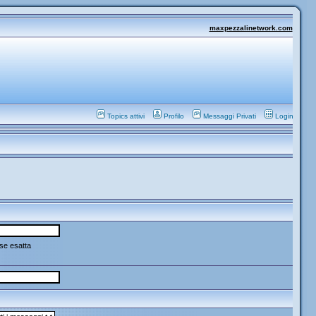
maxpezzalinetwork.com
Topics attivi
Profilo
Messaggi Privati
Login
se esatta