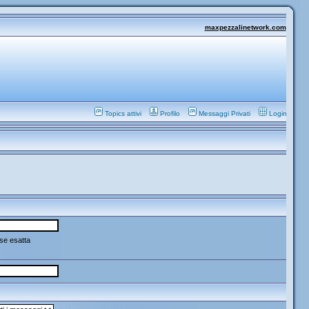
maxpezzalinetwork.com
Topics attivi
Profilo
Messaggi Privati
Login
se esatta