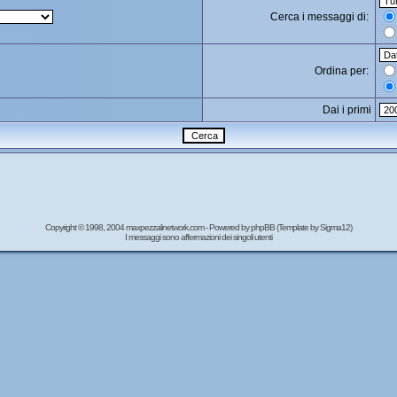
Cerca i messaggi di:
Ordina per:
Dai i primi
Copyright © 1998, 2004 maxpezzalinetwork.com - Powered by
phpBB
(Template by Sigma12)
I messaggi sono affermazioni dei singoli utenti