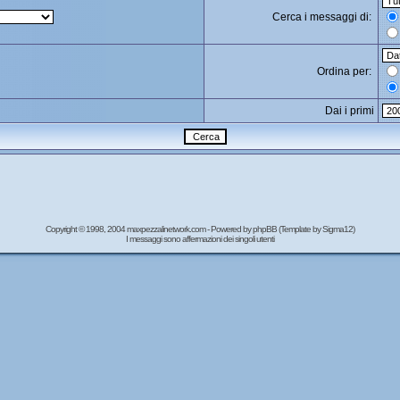
Cerca i messaggi di:
Ordina per:
Dai i primi
Copyright © 1998, 2004 maxpezzalinetwork.com - Powered by
phpBB
(Template by Sigma12)
I messaggi sono affermazioni dei singoli utenti