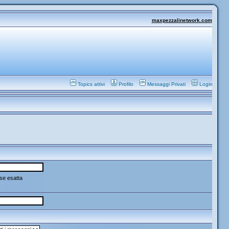
maxpezzalinetwork.com
Topics attivi
Profilo
Messaggi Privati
Login
se esatta