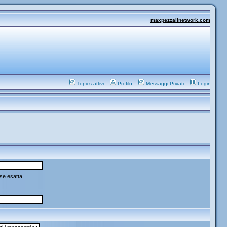
maxpezzalinetwork.com
Topics attivi
Profilo
Messaggi Privati
Login
se esatta