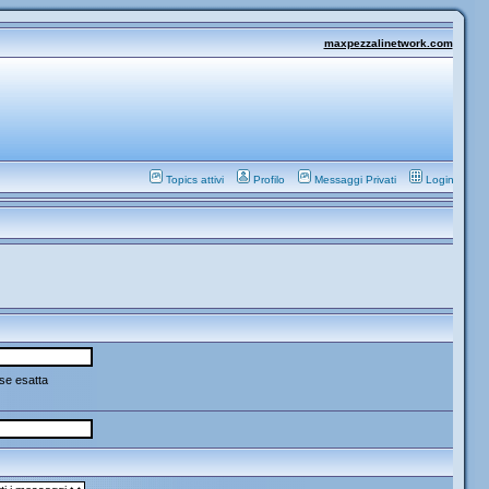
maxpezzalinetwork.com
Topics attivi
Profilo
Messaggi Privati
Login
se esatta