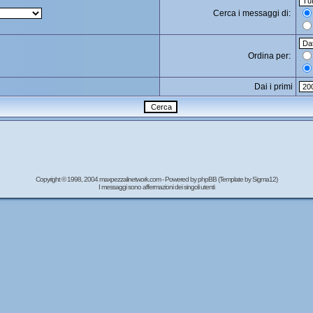
Cerca i messaggi di:
Ordina per:
Dai i primi
Copyright © 1998, 2004 maxpezzalinetwork.com - Powered by
phpBB
(Template by Sigma12)
I messaggi sono affermazioni dei singoli utenti