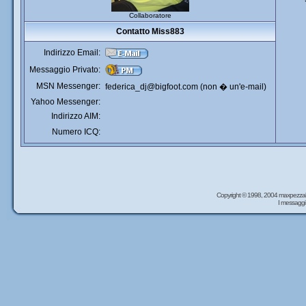
Collaboratore
Contatto Miss883
Indirizzo Email:
Messaggio Privato:
MSN Messenger:
federica_dj@bigfoot.com
(non � un'e-mail)
Yahoo Messenger:
Indirizzo AIM:
Numero ICQ:
Copyright © 1998, 2004 maxpezzal
I messaggi 