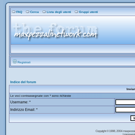
FAQ
Cerca
Lista degli utenti
Gruppi utenti
Registrati
Indice del forum
Invia
Le voci contrassegnate con * sono richieste
Username: *
Indirizzo Email: *
Copyright © 1998, 2004 maxpezzal
I messaggi 