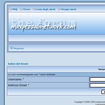
FAQ
Cerca
Lista degli utenti
Gruppi utenti
Registrati
Indice del forum
Invia
Le voci contrassegnate con * sono richieste
Username: *
Indirizzo Email: *
Copyright © 1998, 2004 maxpezzal
I messaggi 