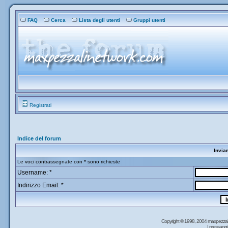
FAQ
Cerca
Lista degli utenti
Gruppi utenti
Registrati
Indice del forum
Invia
Le voci contrassegnate con * sono richieste
Username: *
Indirizzo Email: *
Copyright © 1998, 2004 maxpezzal
I messaggi 