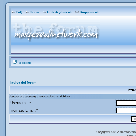
FAQ
Cerca
Lista degli utenti
Gruppi utenti
Registrati
Indice del forum
Invia
Le voci contrassegnate con * sono richieste
Username: *
Indirizzo Email: *
Copyright © 1998, 2004 maxpezzal
I messaggi 