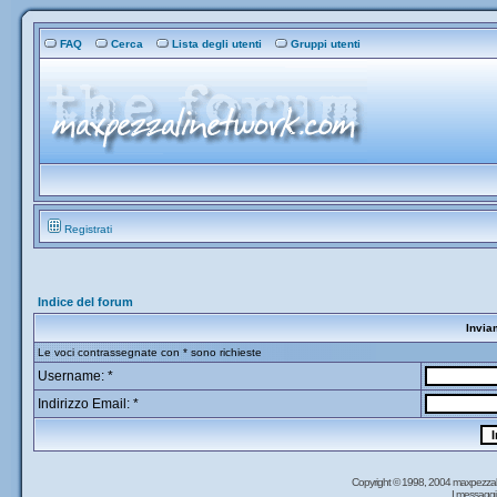
FAQ
Cerca
Lista degli utenti
Gruppi utenti
Registrati
Indice del forum
Invia
Le voci contrassegnate con * sono richieste
Username: *
Indirizzo Email: *
Copyright © 1998, 2004 maxpezzal
I messaggi 