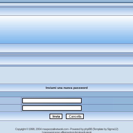
Inviami una nuova password
Copyright © 1998, 2004 maxpezzalinetwork.com - Powered by
phpBB
(Template by Sigma12)
I messaggi sono affermazioni dei singoli utenti