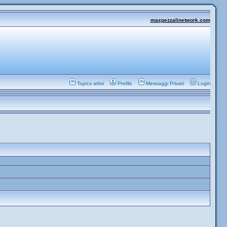
maxpezzalinetwork.com
Topics attivi
Profilo
Messaggi Privati
Login