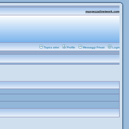
maxpezzalinetwork.com
Topics attivi
Profilo
Messaggi Privati
Login