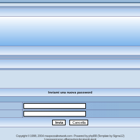
Inviami una nuova password
Copyright © 1998, 2004 maxpezzalinetwork.com - Powered by
phpBB
(Template by Sigma12)
I messaggi sono affermazioni dei singoli utenti