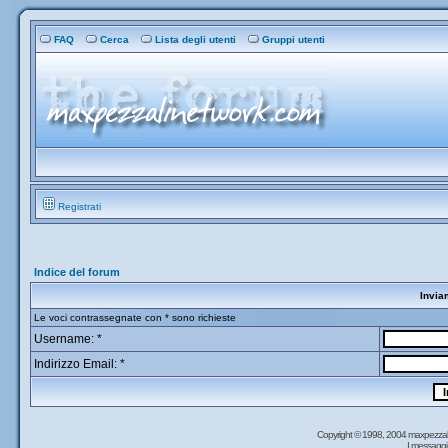
FAQ
Cerca
Lista degli utenti
Gruppi utenti
Registrati
Indice del forum
Invia
Le voci contrassegnate con * sono richieste
Username: *
Indirizzo Email: *
Copyright © 1998, 2004 maxpezzal
I messaggi 