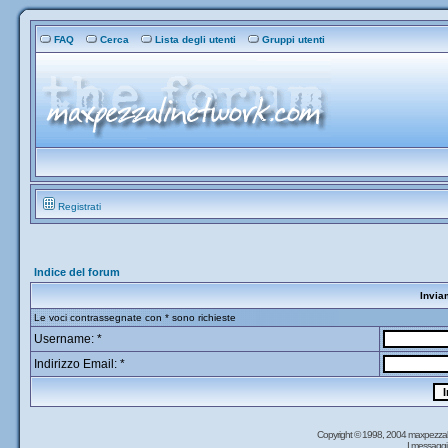
FAQ
Cerca
Lista degli utenti
Gruppi utenti
Registrati
Indice del forum
Invia
Le voci contrassegnate con * sono richieste
Username: *
Indirizzo Email: *
Copyright © 1998, 2004 maxpezzal
I messaggi 