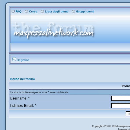
FAQ
Cerca
Lista degli utenti
Gruppi utenti
Registrati
Indice del forum
Invia
Le voci contrassegnate con * sono richieste
Username: *
Indirizzo Email: *
Copyright © 1998, 2004 maxpezzal
I messaggi 