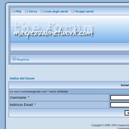
FAQ
Cerca
Lista degli utenti
Gruppi utenti
Registrati
Indice del forum
Invia
Le voci contrassegnate con * sono richieste
Username: *
Indirizzo Email: *
Copyright © 1998, 2004 maxpezzal
I messaggi 