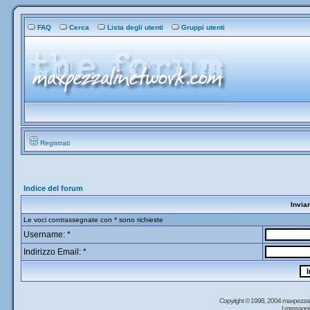
FAQ
Cerca
Lista degli utenti
Gruppi utenti
Registrati
Indice del forum
Invia
Le voci contrassegnate con * sono richieste
Username: *
Indirizzo Email: *
Copyright © 1998, 2004 maxpezzal
I messaggi 