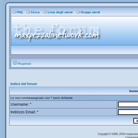
FAQ
Cerca
Lista degli utenti
Gruppi utenti
Registrati
Indice del forum
Invia
Le voci contrassegnate con * sono richieste
Username: *
Indirizzo Email: *
Copyright © 1998, 2004 maxpezzal
I messaggi 