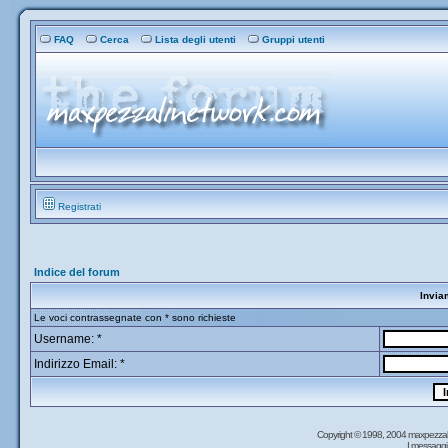
FAQ
Cerca
Lista degli utenti
Gruppi utenti
Registrati
Indice del forum
Invia
Le voci contrassegnate con * sono richieste
Username: *
Indirizzo Email: *
Copyright © 1998, 2004 maxpezzal
I messaggi 