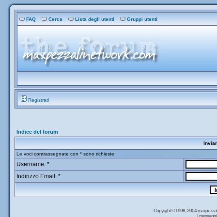
FAQ
Cerca
Lista degli utenti
Gruppi utenti
Registrati
Indice del forum
Invia
Le voci contrassegnate con * sono richieste
Username: *
Indirizzo Email: *
Copyright © 1998, 2004 maxpezzal
I messaggi 