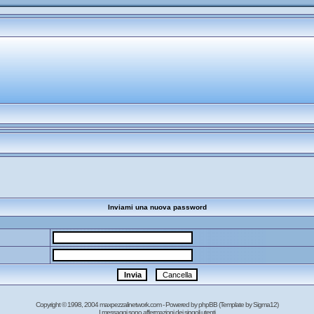
Inviami una nuova password
Copyright © 1998, 2004 maxpezzalinetwork.com - Powered by
phpBB
(Template by Sigma12)
I messaggi sono affermazioni dei singoli utenti