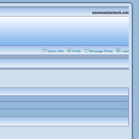
maxpezzalinetwork.com
Topics attivi
Profilo
Messaggi Privati
Login