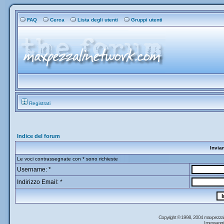
FAQ
Cerca
Lista degli utenti
Gruppi utenti
Registrati
Indice del forum
Invia
Le voci contrassegnate con * sono richieste
Username: *
Indirizzo Email: *
Copyright © 1998, 2004 maxpezzal
I messaggi 