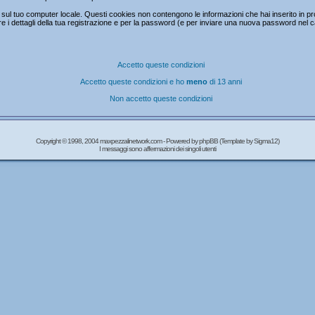
ul tuo computer locale. Questi cookies non contengono le informazioni che hai inserito in prc
mare i dettagli della tua registrazione e per la password (e per inviare una nuova password nel 
Accetto queste condizioni
Accetto queste condizioni e ho
meno
di 13 anni
Non accetto queste condizioni
Copyright © 1998, 2004 maxpezzalinetwork.com - Powered by
phpBB
(Template by Sigma12)
I messaggi sono affermazioni dei singoli utenti