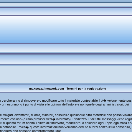
maxpezzalinetwork.com - Termini per la registrazione
um cercheranno di rimuovere o modificare tutto il materiale contestabile il pi� velocemente p
rum esprimono il punto di vista e le opinioni dell'autore e non quelle degli amministratori, de
, volgari, diffamatori, di odio, minatori, sessuali o qualunque altro materiale che possa viola
te escluso (e il tuo provider verr� informato). L'indirizzo IP di tutti i messaggi viene regist
i di questo forum hanno il diritto di rimuovere, modificare, o chiudere ogni Topic ogni volta 
n database. Poich� queste informazioni non verranno cedute a terzi senza il tuo consenso, i
gli hackers che possano compromettere i dati.