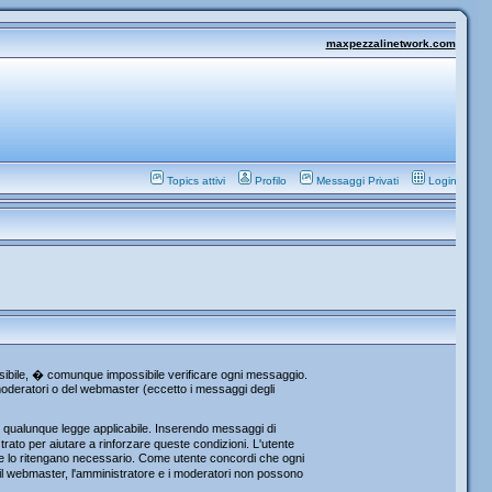
maxpezzalinetwork.com
Topics attivi
Profilo
Messaggi Privati
Login
ossibile, � comunque impossibile verificare ogni messaggio.
i moderatori o del webmaster (eccetto i messaggi degli
re qualunque legge applicabile. Inserendo messaggi di
rato per aiutare a rinforzare queste condizioni. L'utente
che lo ritengano necessario. Come utente concordi che ogni
l webmaster, l'amministratore e i moderatori non possono