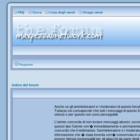
FAQ
Cerca
Lista degli utenti
Gruppi utenti
Registrati
Indice del forum
Anche se gli amministratori e i moderatori di questo for
Tuttavia sei consapevole che tutti i messaggi di questo fo
stessi) e per questo non sono perseguibili.
L'utente concorda di non inviare messaggi abusivi, osceni
questo tipo l'utente verr� immediatamente e permanentemen
concorda che il webmaster, l'amministratore e i moderator
informazione che � stata inserita verr� conservata in u
essere ritenuti responsabili per gli attacchi da parte de