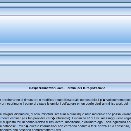
maxpezzalinetwork.com - Termini per la registrazione
um cercheranno di rimuovere o modificare tutto il materiale contestabile il pi� velocemente p
rum esprimono il punto di vista e le opinioni dell'autore e non quelle degli amministratori, de
, volgari, diffamatori, di odio, minatori, sessuali o qualunque altro materiale che possa viola
te escluso (e il tuo provider verr� informato). L'indirizzo IP di tutti i messaggi viene regist
i di questo forum hanno il diritto di rimuovere, modificare, o chiudere ogni Topic ogni volta 
n database. Poich� queste informazioni non verranno cedute a terzi senza il tuo consenso, i
gli hackers che possano compromettere i dati.