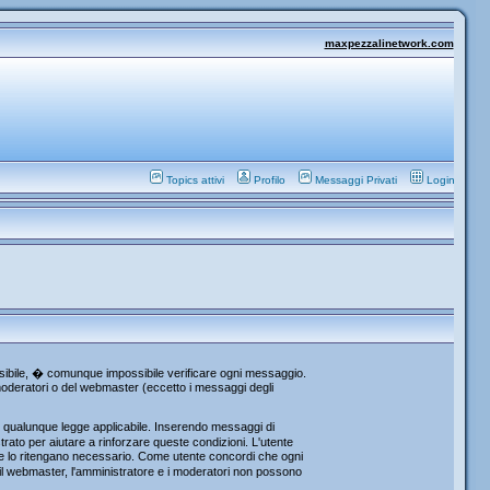
maxpezzalinetwork.com
Topics attivi
Profilo
Messaggi Privati
Login
ossibile, � comunque impossibile verificare ogni messaggio.
i moderatori o del webmaster (eccetto i messaggi degli
re qualunque legge applicabile. Inserendo messaggi di
rato per aiutare a rinforzare queste condizioni. L'utente
che lo ritengano necessario. Come utente concordi che ogni
l webmaster, l'amministratore e i moderatori non possono