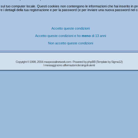
ul tuo computer locale. Questi cookies non contengono le informazioni che hai inserito in prc
mare i dettagli della tua registrazione e per la password (e per inviare una nuova password nel 
Accetto queste condizioni
Accetto queste condizioni e ho
meno
di 13 anni
Non accetto queste condizioni
Copyright © 1998, 2004 maxpezzalinetwork.com - Powered by
phpBB
(Template by Sigma12)
I messaggi sono affermazioni dei singoli utenti