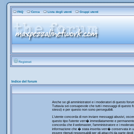
FAQ
Cerca
Lista degli utenti
Gruppi utenti
Registrati
Indice del forum
Anche se gli amministratori e i moderatori di questo for
Tuttavia sei consapevole che tutti i messaggi di questo fo
stessi) e per questo non sono perseguibili.
L'utente concorda di non inviare messaggi abusivi, osceni
questo tipo l'utente verr� immediatamente e permanentemen
concorda che il webmaster, l'amministratore e i moderator
informazione che � stata inserita verr� conservata in u
essere ritenuti responsabili per gli attacchi da parte de