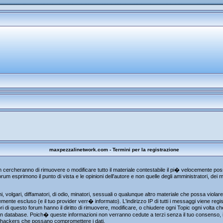
maxpezzalinetwork.com - Termini per la registrazione
um cercheranno di rimuovere o modificare tutto il materiale contestabile il pi� velocemente p
rum esprimono il punto di vista e le opinioni dell'autore e non quelle degli amministratori, de
, volgari, diffamatori, di odio, minatori, sessuali o qualunque altro materiale che possa viola
te escluso (e il tuo provider verr� informato). L'indirizzo IP di tutti i messaggi viene regist
i di questo forum hanno il diritto di rimuovere, modificare, o chiudere ogni Topic ogni volta 
n database. Poich� queste informazioni non verranno cedute a terzi senza il tuo consenso, i
gli hackers che possano compromettere i dati.