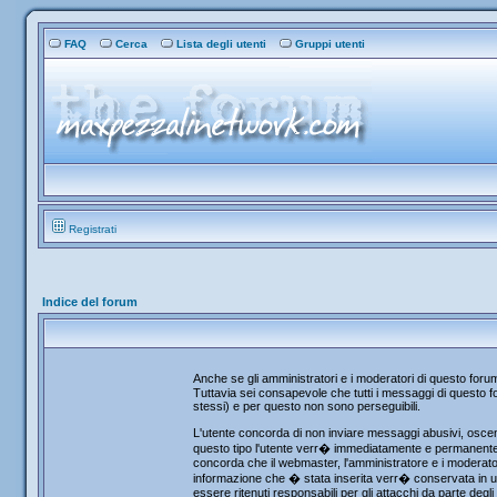
FAQ
Cerca
Lista degli utenti
Gruppi utenti
Registrati
Indice del forum
Anche se gli amministratori e i moderatori di questo for
Tuttavia sei consapevole che tutti i messaggi di questo fo
stessi) e per questo non sono perseguibili.
L'utente concorda di non inviare messaggi abusivi, osceni
questo tipo l'utente verr� immediatamente e permanentemen
concorda che il webmaster, l'amministratore e i moderator
informazione che � stata inserita verr� conservata in u
essere ritenuti responsabili per gli attacchi da parte de