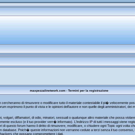
maxpezzalinetwork.com - Termini per la registrazione
um cercheranno di rimuovere o modificare tutto il materiale contestabile il pi� velocemente p
rum esprimono il punto di vista e le opinioni dell'autore e non quelle degli amministratori, de
, volgari, diffamatori, di odio, minatori, sessuali o qualunque altro materiale che possa viola
te escluso (e il tuo provider verr� informato). L'indirizzo IP di tutti i messaggi viene regist
i di questo forum hanno il diritto di rimuovere, modificare, o chiudere ogni Topic ogni volta 
n database. Poich� queste informazioni non verranno cedute a terzi senza il tuo consenso, i
gli hackers che possano compromettere i dati.