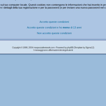
ul tuo computer locale. Questi cookies non contengono le informazioni che hai inserito in prc
mare i dettagli della tua registrazione e per la password (e per inviare una nuova password nel 
Accetto queste condizioni
Accetto queste condizioni e ho
meno
di 13 anni
Non accetto queste condizioni
Copyright © 1998, 2004 maxpezzalinetwork.com - Powered by
phpBB
(Template by Sigma12)
I messaggi sono affermazioni dei singoli utenti