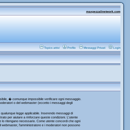
maxpezzalinetwork.com
Topics attivi
Profilo
Messaggi Privati
Login
ossibile, � comunque impossibile verificare ogni messaggio.
i moderatori o del webmaster (eccetto i messaggi degli
re qualunque legge applicabile. Inserendo messaggi di
rato per aiutare a rinforzare queste condizioni. L'utente
che lo ritengano necessario. Come utente concordi che ogni
l webmaster, l'amministratore e i moderatori non possono