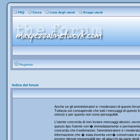
FAQ
Cerca
Lista degli utenti
Gruppi utenti
Registrati
Indice del forum
Anche se gli amministratori e i moderatori di questo for
Tuttavia sei consapevole che tutti i messaggi di questo fo
stessi) e per questo non sono perseguibili.
L'utente concorda di non inviare messaggi abusivi, osceni
questo tipo l'utente verr� immediatamente e permanentemen
concorda che il webmaster, l'amministratore e i moderator
informazione che � stata inserita verr� conservata in u
essere ritenuti responsabili per gli attacchi da parte de