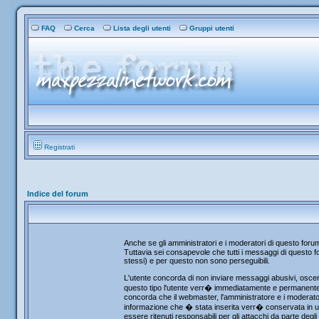
FAQ
Cerca
Lista degli utenti
Gruppi utenti
Registrati
Indice del forum
Anche se gli amministratori e i moderatori di questo for
Tuttavia sei consapevole che tutti i messaggi di questo fo
stessi) e per questo non sono perseguibili.
L'utente concorda di non inviare messaggi abusivi, osceni
questo tipo l'utente verr� immediatamente e permanentemen
concorda che il webmaster, l'amministratore e i moderator
informazione che � stata inserita verr� conservata in u
essere ritenuti responsabili per gli attacchi da parte de