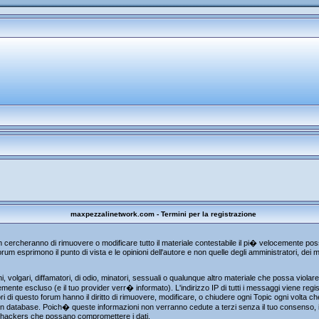
maxpezzalinetwork.com - Termini per la registrazione
um cercheranno di rimuovere o modificare tutto il materiale contestabile il pi� velocemente p
rum esprimono il punto di vista e le opinioni dell'autore e non quelle degli amministratori, de
, volgari, diffamatori, di odio, minatori, sessuali o qualunque altro materiale che possa viola
te escluso (e il tuo provider verr� informato). L'indirizzo IP di tutti i messaggi viene regist
i di questo forum hanno il diritto di rimuovere, modificare, o chiudere ogni Topic ogni volta 
n database. Poich� queste informazioni non verranno cedute a terzi senza il tuo consenso, i
gli hackers che possano compromettere i dati.