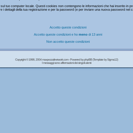
ul tuo computer locale. Questi cookies non contengono le informazioni che hai inserito in prc
mare i dettagli della tua registrazione e per la password (e per inviare una nuova password nel 
Accetto queste condizioni
Accetto queste condizioni e ho
meno
di 13 anni
Non accetto queste condizioni
Copyright © 1998, 2004 maxpezzalinetwork.com - Powered by
phpBB
(Template by Sigma12)
I messaggi sono affermazioni dei singoli utenti