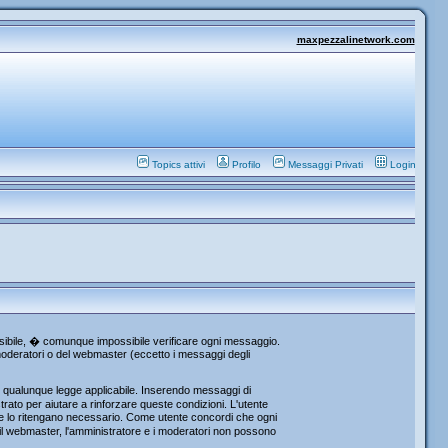
maxpezzalinetwork.com
Topics attivi
Profilo
Messaggi Privati
Login
ossibile, � comunque impossibile verificare ogni messaggio.
i moderatori o del webmaster (eccetto i messaggi degli
re qualunque legge applicabile. Inserendo messaggi di
rato per aiutare a rinforzare queste condizioni. L'utente
che lo ritengano necessario. Come utente concordi che ogni
l webmaster, l'amministratore e i moderatori non possono