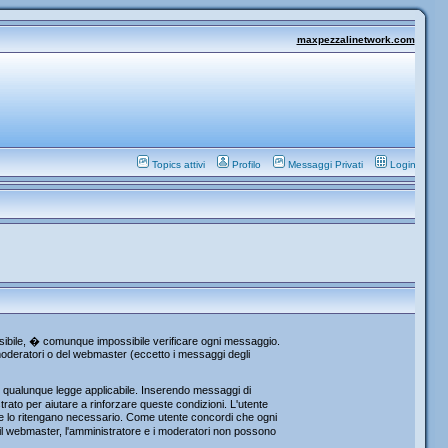
maxpezzalinetwork.com
Topics attivi
Profilo
Messaggi Privati
Login
ossibile, � comunque impossibile verificare ogni messaggio.
i moderatori o del webmaster (eccetto i messaggi degli
re qualunque legge applicabile. Inserendo messaggi di
rato per aiutare a rinforzare queste condizioni. L'utente
che lo ritengano necessario. Come utente concordi che ogni
l webmaster, l'amministratore e i moderatori non possono