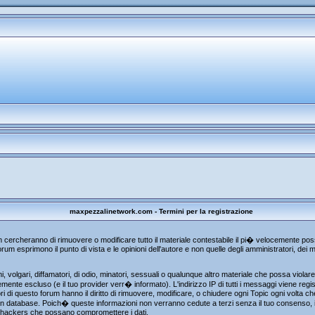
maxpezzalinetwork.com - Termini per la registrazione
um cercheranno di rimuovere o modificare tutto il materiale contestabile il pi� velocemente p
rum esprimono il punto di vista e le opinioni dell'autore e non quelle degli amministratori, de
, volgari, diffamatori, di odio, minatori, sessuali o qualunque altro materiale che possa viola
te escluso (e il tuo provider verr� informato). L'indirizzo IP di tutti i messaggi viene regist
i di questo forum hanno il diritto di rimuovere, modificare, o chiudere ogni Topic ogni volta 
n database. Poich� queste informazioni non verranno cedute a terzi senza il tuo consenso, i
gli hackers che possano compromettere i dati.