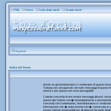
FAQ
Cerca
Lista degli utenti
Gruppi utenti
Registrati
Indice del forum
Anche se gli amministratori e i moderatori di questo for
Tuttavia sei consapevole che tutti i messaggi di questo fo
stessi) e per questo non sono perseguibili.
L'utente concorda di non inviare messaggi abusivi, osceni
questo tipo l'utente verr� immediatamente e permanentemen
concorda che il webmaster, l'amministratore e i moderator
informazione che � stata inserita verr� conservata in u
essere ritenuti responsabili per gli attacchi da parte de