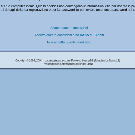
ul tuo computer locale. Questi cookies non contengono le informazioni che hai inserito in prc
mare i dettagli della tua registrazione e per la password (e per inviare una nuova password nel 
Accetto queste condizioni
Accetto queste condizioni e ho
meno
di 13 anni
Non accetto queste condizioni
Copyright © 1998, 2004 maxpezzalinetwork.com - Powered by
phpBB
(Template by Sigma12)
I messaggi sono affermazioni dei singoli utenti