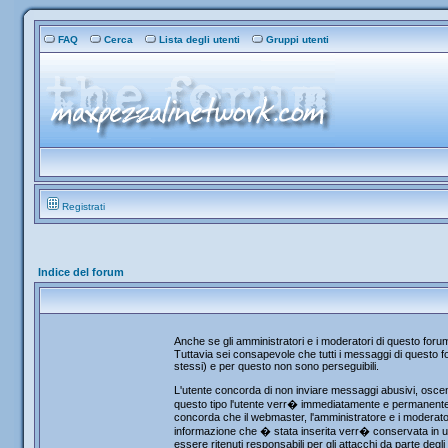
FAQ
Cerca
Lista degli utenti
Gruppi utenti
Registrati
Indice del forum
Anche se gli amministratori e i moderatori di questo for
Tuttavia sei consapevole che tutti i messaggi di questo fo
stessi) e per questo non sono perseguibili.
L'utente concorda di non inviare messaggi abusivi, osceni
questo tipo l'utente verr� immediatamente e permanentemen
concorda che il webmaster, l'amministratore e i moderator
informazione che � stata inserita verr� conservata in u
essere ritenuti responsabili per gli attacchi da parte de