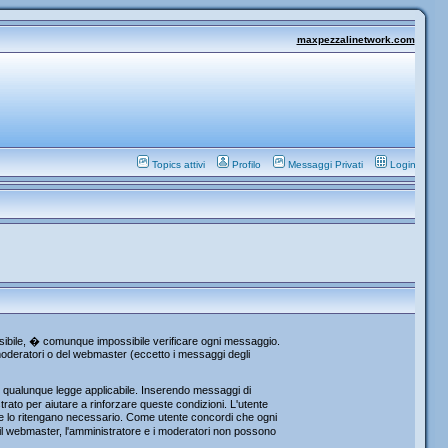
maxpezzalinetwork.com
Topics attivi
Profilo
Messaggi Privati
Login
ossibile, � comunque impossibile verificare ogni messaggio.
i moderatori o del webmaster (eccetto i messaggi degli
re qualunque legge applicabile. Inserendo messaggi di
rato per aiutare a rinforzare queste condizioni. L'utente
che lo ritengano necessario. Come utente concordi che ogni
l webmaster, l'amministratore e i moderatori non possono