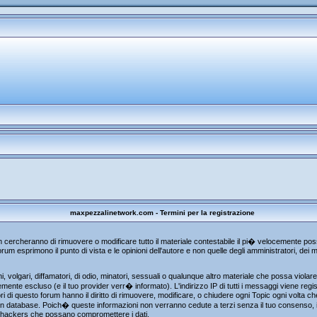
maxpezzalinetwork.com - Termini per la registrazione
um cercheranno di rimuovere o modificare tutto il materiale contestabile il pi� velocemente p
rum esprimono il punto di vista e le opinioni dell'autore e non quelle degli amministratori, de
, volgari, diffamatori, di odio, minatori, sessuali o qualunque altro materiale che possa viola
te escluso (e il tuo provider verr� informato). L'indirizzo IP di tutti i messaggi viene regist
i di questo forum hanno il diritto di rimuovere, modificare, o chiudere ogni Topic ogni volta 
n database. Poich� queste informazioni non verranno cedute a terzi senza il tuo consenso, i
gli hackers che possano compromettere i dati.