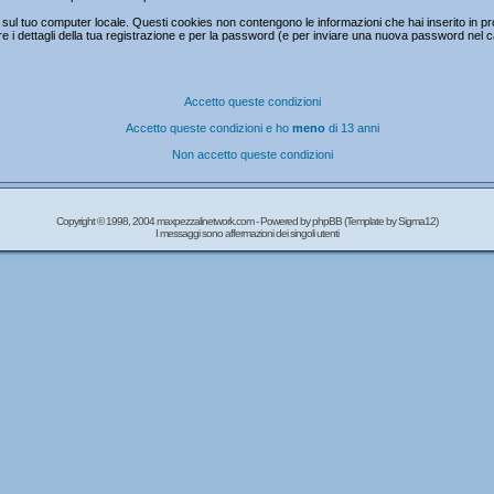
ul tuo computer locale. Questi cookies non contengono le informazioni che hai inserito in prc
mare i dettagli della tua registrazione e per la password (e per inviare una nuova password nel 
Accetto queste condizioni
Accetto queste condizioni e ho
meno
di 13 anni
Non accetto queste condizioni
Copyright © 1998, 2004 maxpezzalinetwork.com - Powered by
phpBB
(Template by Sigma12)
I messaggi sono affermazioni dei singoli utenti