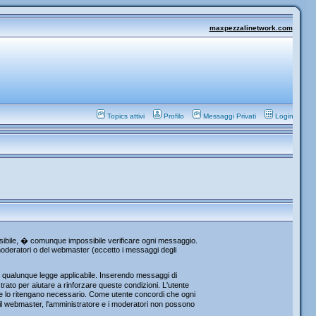
maxpezzalinetwork.com
Topics attivi
Profilo
Messaggi Privati
Login
ossibile, � comunque impossibile verificare ogni messaggio.
i moderatori o del webmaster (eccetto i messaggi degli
re qualunque legge applicabile. Inserendo messaggi di
rato per aiutare a rinforzare queste condizioni. L'utente
che lo ritengano necessario. Come utente concordi che ogni
l webmaster, l'amministratore e i moderatori non possono