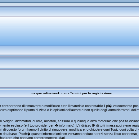
maxpezzalinetwork.com - Termini per la registrazione
um cercheranno di rimuovere o modificare tutto il materiale contestabile il pi� velocemente p
rum esprimono il punto di vista e le opinioni dell'autore e non quelle degli amministratori, de
, volgari, diffamatori, di odio, minatori, sessuali o qualunque altro materiale che possa viola
te escluso (e il tuo provider verr� informato). L'indirizzo IP di tutti i messaggi viene regist
i di questo forum hanno il diritto di rimuovere, modificare, o chiudere ogni Topic ogni volta 
n database. Poich� queste informazioni non verranno cedute a terzi senza il tuo consenso, i
gli hackers che possano compromettere i dati.