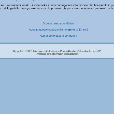
ul tuo computer locale. Questi cookies non contengono le informazioni che hai inserito in prc
mare i dettagli della tua registrazione e per la password (e per inviare una nuova password nel 
Accetto queste condizioni
Accetto queste condizioni e ho
meno
di 13 anni
Non accetto queste condizioni
Copyright © 1998, 2004 maxpezzalinetwork.com - Powered by
phpBB
(Template by Sigma12)
I messaggi sono affermazioni dei singoli utenti