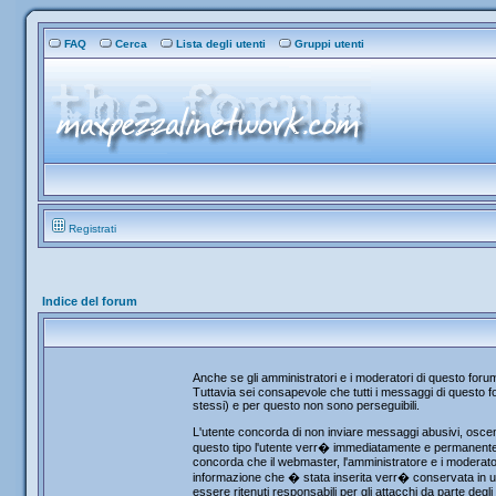
FAQ
Cerca
Lista degli utenti
Gruppi utenti
Registrati
Indice del forum
Anche se gli amministratori e i moderatori di questo for
Tuttavia sei consapevole che tutti i messaggi di questo fo
stessi) e per questo non sono perseguibili.
L'utente concorda di non inviare messaggi abusivi, osceni
questo tipo l'utente verr� immediatamente e permanentemen
concorda che il webmaster, l'amministratore e i moderator
informazione che � stata inserita verr� conservata in u
essere ritenuti responsabili per gli attacchi da parte de