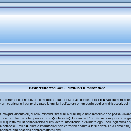
maxpezzalinetwork.com - Termini per la registrazione
um cercheranno di rimuovere o modificare tutto il materiale contestabile il pi� velocemente p
rum esprimono il punto di vista e le opinioni dell'autore e non quelle degli amministratori, de
, volgari, diffamatori, di odio, minatori, sessuali o qualunque altro materiale che possa viola
te escluso (e il tuo provider verr� informato). L'indirizzo IP di tutti i messaggi viene regist
i di questo forum hanno il diritto di rimuovere, modificare, o chiudere ogni Topic ogni volta 
n database. Poich� queste informazioni non verranno cedute a terzi senza il tuo consenso, i
gli hackers che possano compromettere i dati.