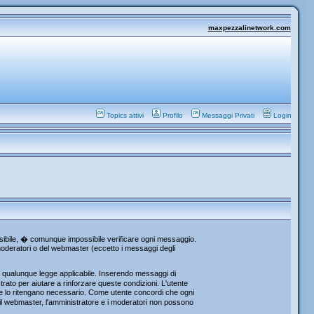
maxpezzalinetwork.com
Topics attivi
Profilo
Messaggi Privati
Login
ossibile, � comunque impossibile verificare ogni messaggio.
i moderatori o del webmaster (eccetto i messaggi degli
re qualunque legge applicabile. Inserendo messaggi di
rato per aiutare a rinforzare queste condizioni. L'utente
che lo ritengano necessario. Come utente concordi che ogni
l webmaster, l'amministratore e i moderatori non possono