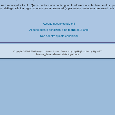
ul tuo computer locale. Questi cookies non contengono le informazioni che hai inserito in prc
mare i dettagli della tua registrazione e per la password (e per inviare una nuova password nel 
Accetto queste condizioni
Accetto queste condizioni e ho
meno
di 13 anni
Non accetto queste condizioni
Copyright © 1998, 2004 maxpezzalinetwork.com - Powered by
phpBB
(Template by Sigma12)
I messaggi sono affermazioni dei singoli utenti