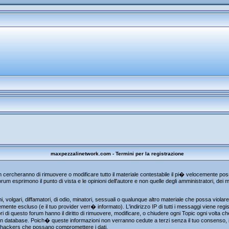
maxpezzalinetwork.com - Termini per la registrazione
um cercheranno di rimuovere o modificare tutto il materiale contestabile il pi� velocemente p
rum esprimono il punto di vista e le opinioni dell'autore e non quelle degli amministratori, de
, volgari, diffamatori, di odio, minatori, sessuali o qualunque altro materiale che possa viola
te escluso (e il tuo provider verr� informato). L'indirizzo IP di tutti i messaggi viene regist
i di questo forum hanno il diritto di rimuovere, modificare, o chiudere ogni Topic ogni volta 
n database. Poich� queste informazioni non verranno cedute a terzi senza il tuo consenso, i
gli hackers che possano compromettere i dati.