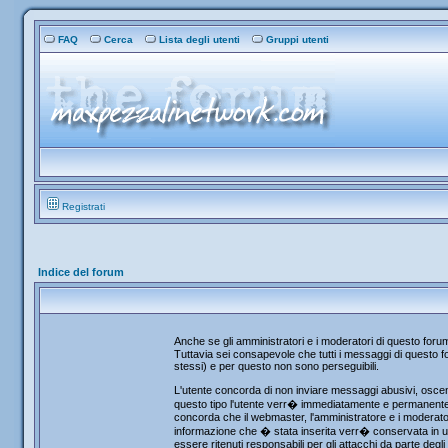
FAQ
Cerca
Lista degli utenti
Gruppi utenti
Registrati
Indice del forum
Anche se gli amministratori e i moderatori di questo for
Tuttavia sei consapevole che tutti i messaggi di questo fo
stessi) e per questo non sono perseguibili.
L'utente concorda di non inviare messaggi abusivi, osceni
questo tipo l'utente verr� immediatamente e permanentemen
concorda che il webmaster, l'amministratore e i moderator
informazione che � stata inserita verr� conservata in u
essere ritenuti responsabili per gli attacchi da parte de