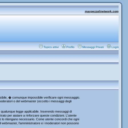
maxpezzalinetwork.com
Topics attivi
Profilo
Messaggi Privati
Login
ossibile, � comunque impossibile verificare ogni messaggio.
i moderatori o del webmaster (eccetto i messaggi degli
re qualunque legge applicabile. Inserendo messaggi di
rato per aiutare a rinforzare queste condizioni. L'utente
che lo ritengano necessario. Come utente concordi che ogni
l webmaster, l'amministratore e i moderatori non possono