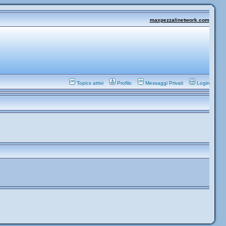
maxpezzalinetwork.com
Topics attivi
Profilo
Messaggi Privati
Login