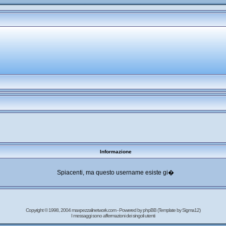
Informazione
Spiacenti, ma questo username esiste gi�
Copyright © 1998, 2004 maxpezzalinetwork.com - Powered by
phpBB
(Template by Sigma12)
I messaggi sono affermazioni dei singoli utenti