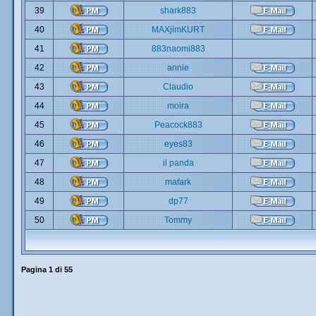
39
shark883
40
MAXjimKURT
41
883naomi883
42
annie
43
Claudio
44
moira
45
Peacock883
46
eyes83
47
il panda
48
mafark
49
dp77
50
Tommy
Pagina
1
di
55