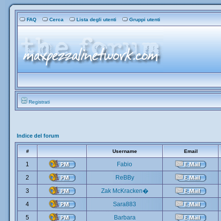
FAQ
Cerca
Lista degli utenti
Gruppi utenti
Registrati
Indice del forum
#
Username
Email
1
Fabio
2
ReBBy
3
Zak McKracken�
4
Sara883
5
Barbara