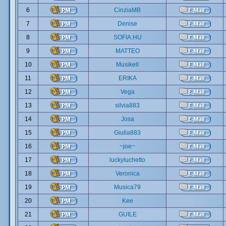
6
CinziaMB
7
Denise
8
SOFIA.HU
9
MATTEO
10
Musikell
11
ERIKA
12
Vega
13
silvia883
14
Josa
15
Giulia883
16
~joe~
17
luckyluchetto
18
Veronica
19
Musica79
20
Kee
21
GUILE