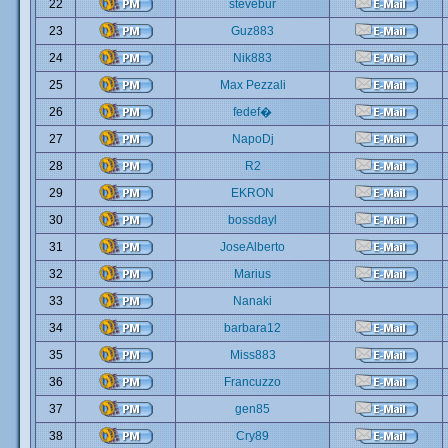
22
stevebur
23
Guz883
24
Nik883
25
Max Pezzali
26
fedef�
27
NapoDj
28
R2
29
EKRON
30
bossdayl
31
JoseAlberto
32
Marius
33
Nanaki
34
barbara12
35
Miss883
36
Francuzzo
37
gen85
38
Cry89