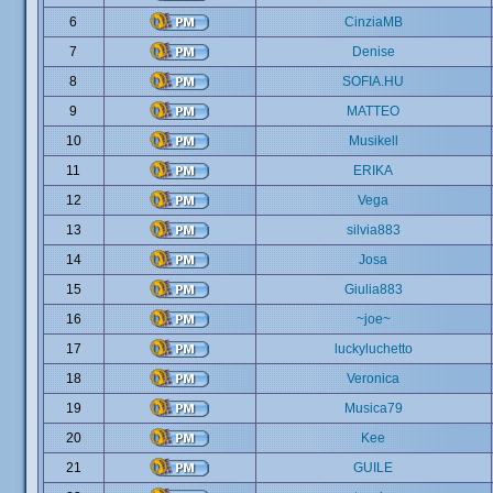
6
CinziaMB
7
Denise
8
SOFIA.HU
9
MATTEO
10
Musikell
11
ERIKA
12
Vega
13
silvia883
14
Josa
15
Giulia883
16
~joe~
17
luckyluchetto
18
Veronica
19
Musica79
20
Kee
21
GUILE