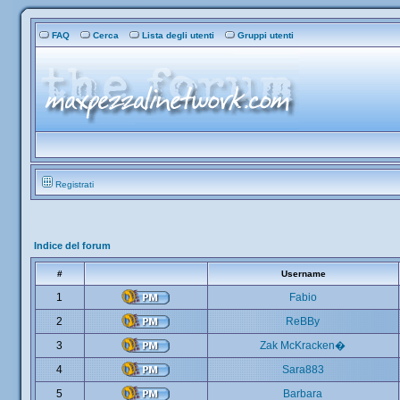
FAQ
Cerca
Lista degli utenti
Gruppi utenti
Registrati
Indice del forum
#
Username
1
Fabio
2
ReBBy
3
Zak McKracken�
4
Sara883
5
Barbara