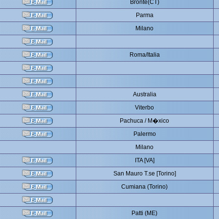
Bronte(CT)
Parma
Milano
Roma/Italia
Australia
Viterbo
Pachuca / M�xico
Palermo
Milano
ITA [VA]
San Mauro T.se [Torino]
Cumiana (Torino)
Patti (ME)