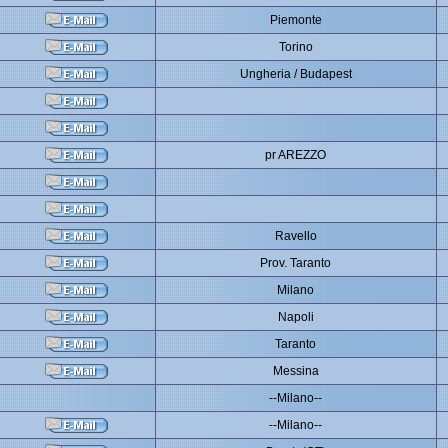
Piemonte
Torino
Ungheria / Budapest
pr AREZZO
Ravello
Prov. Taranto
Milano
Napoli
Taranto
Messina
--Milano--
--Milano--