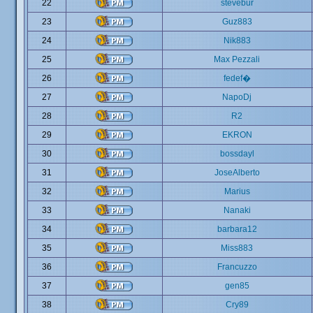
22
stevebur
23
Guz883
24
Nik883
25
Max Pezzali
26
fedef�
27
NapoDj
28
R2
29
EKRON
30
bossdayl
31
JoseAlberto
32
Marius
33
Nanaki
34
barbara12
35
Miss883
36
Francuzzo
37
gen85
38
Cry89