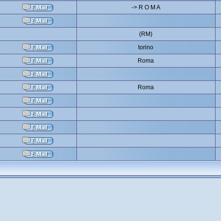
-> R O M A
(RM)
torino
Roma
Roma