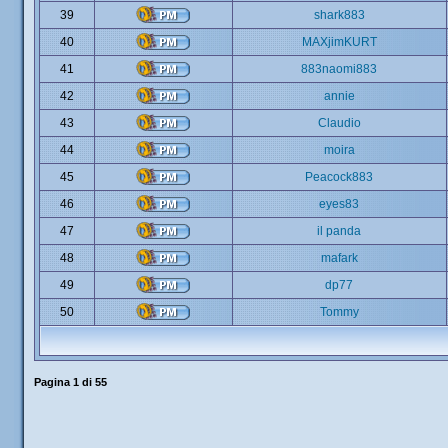
39
shark883
40
MAXjimKURT
41
883naomi883
42
annie
43
Claudio
44
moira
45
Peacock883
46
eyes83
47
il panda
48
mafark
49
dp77
50
Tommy
Pagina
1
di
55