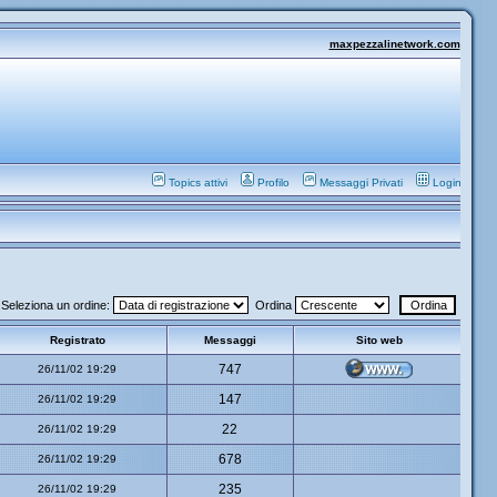
maxpezzalinetwork.com
Topics attivi
Profilo
Messaggi Privati
Login
Seleziona un ordine:
Ordina
Registrato
Messaggi
Sito web
747
26/11/02 19:29
147
26/11/02 19:29
22
26/11/02 19:29
678
26/11/02 19:29
235
26/11/02 19:29