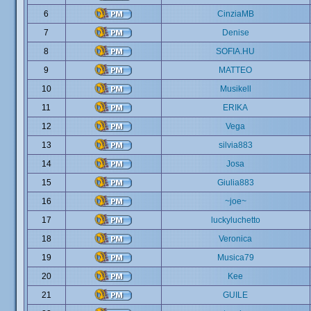
6
CinziaMB
7
Denise
8
SOFIA.HU
9
MATTEO
10
Musikell
11
ERIKA
12
Vega
13
silvia883
14
Josa
15
Giulia883
16
~joe~
17
luckyluchetto
18
Veronica
19
Musica79
20
Kee
21
GUILE