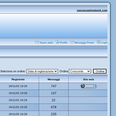
maxpezzalinetwork.com
Topics attivi
Profilo
Messaggi Privati
Login
Seleziona un ordine:
Ordina
Registrato
Messaggi
Sito web
747
26/11/02 19:29
147
26/11/02 19:29
22
26/11/02 19:29
678
26/11/02 19:29
235
26/11/02 19:29