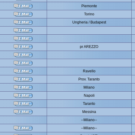
Piemonte
Torino
Ungheria / Budapest
pr AREZZO
Ravello
Prov. Taranto
Milano
Napoli
Taranto
Messina
--Milano--
--Milano--