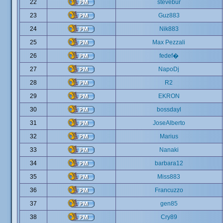
22
stevebur
23
Guz883
24
Nik883
25
Max Pezzali
26
fedef�
27
NapoDj
28
R2
29
EKRON
30
bossdayl
31
JoseAlberto
32
Marius
33
Nanaki
34
barbara12
35
Miss883
36
Francuzzo
37
gen85
38
Cry89