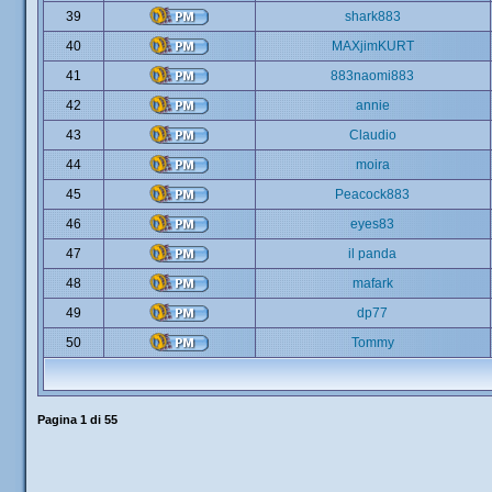
39
shark883
40
MAXjimKURT
41
883naomi883
42
annie
43
Claudio
44
moira
45
Peacock883
46
eyes83
47
il panda
48
mafark
49
dp77
50
Tommy
Pagina
1
di
55