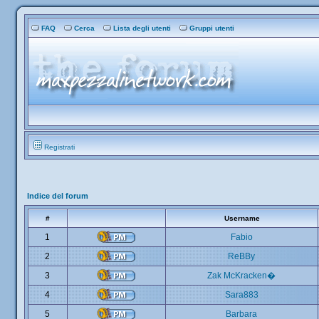
FAQ
Cerca
Lista degli utenti
Gruppi utenti
Registrati
Indice del forum
#
Username
1
Fabio
2
ReBBy
3
Zak McKracken�
4
Sara883
5
Barbara