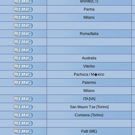
Bronte(CT)
Parma
Milano
Roma/Italia
Australia
Viterbo
Pachuca / M�xico
Palermo
Milano
ITA [VA]
San Mauro T.se [Torino]
Cumiana (Torino)
Patti (ME)