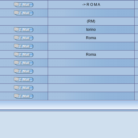
-> R O M A
(RM)
torino
Roma
Roma