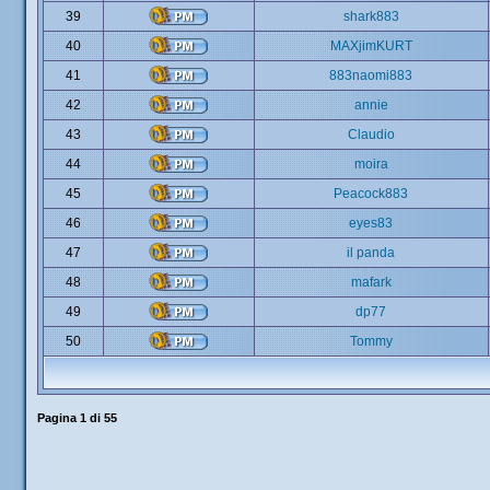
39
shark883
40
MAXjimKURT
41
883naomi883
42
annie
43
Claudio
44
moira
45
Peacock883
46
eyes83
47
il panda
48
mafark
49
dp77
50
Tommy
Pagina
1
di
55