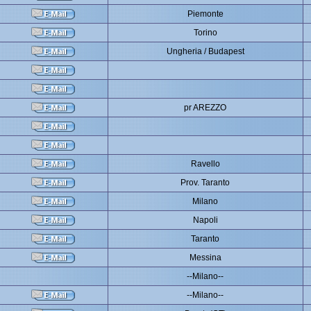
Piemonte
Torino
Ungheria / Budapest
pr AREZZO
Ravello
Prov. Taranto
Milano
Napoli
Taranto
Messina
--Milano--
--Milano--