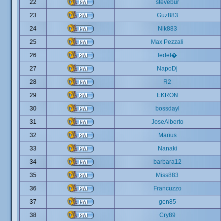
22
stevebur
23
Guz883
24
Nik883
25
Max Pezzali
26
fedef�
27
NapoDj
28
R2
29
EKRON
30
bossdayl
31
JoseAlberto
32
Marius
33
Nanaki
34
barbara12
35
Miss883
36
Francuzzo
37
gen85
38
Cry89