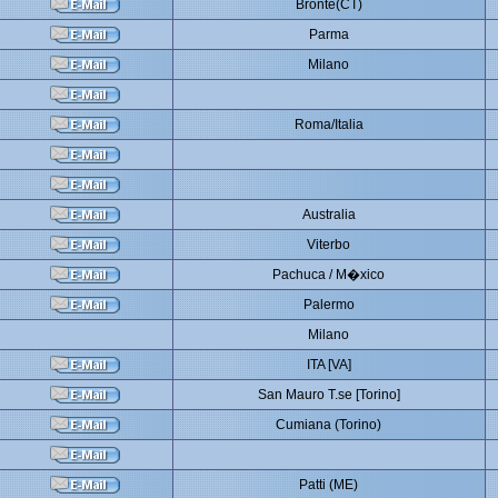
Bronte(CT)
Parma
Milano
Roma/Italia
Australia
Viterbo
Pachuca / M�xico
Palermo
Milano
ITA [VA]
San Mauro T.se [Torino]
Cumiana (Torino)
Patti (ME)