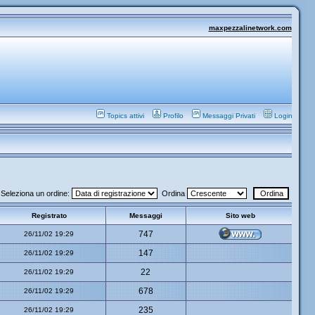
maxpezzalinetwork.com
Topics attivi
Profilo
Messaggi Privati
Login
Seleziona un ordine:
Ordina
Registrato
Messaggi
Sito web
747
26/11/02 19:29
147
26/11/02 19:29
22
26/11/02 19:29
678
26/11/02 19:29
235
26/11/02 19:29