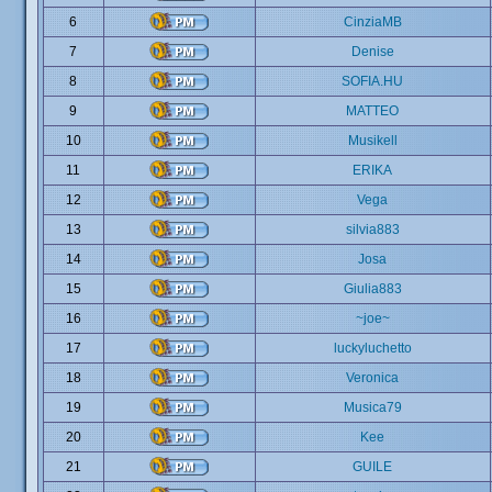
6
CinziaMB
7
Denise
8
SOFIA.HU
9
MATTEO
10
Musikell
11
ERIKA
12
Vega
13
silvia883
14
Josa
15
Giulia883
16
~joe~
17
luckyluchetto
18
Veronica
19
Musica79
20
Kee
21
GUILE