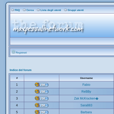
FAQ
Cerca
Lista degli utenti
Gruppi utenti
Registrati
Indice del forum
#
Username
1
Fabio
2
ReBBy
3
Zak McKracken�
4
Sara883
5
Barbara