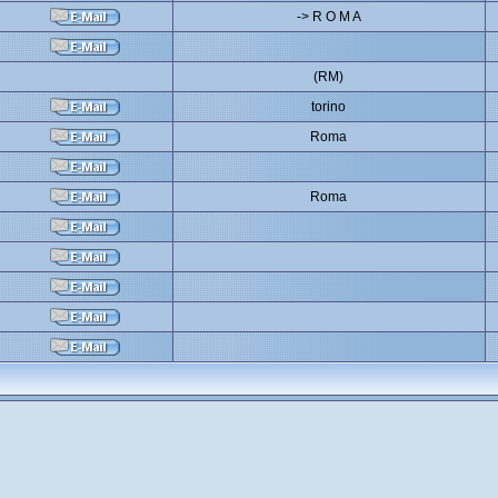
-> R O M A
(RM)
torino
Roma
Roma