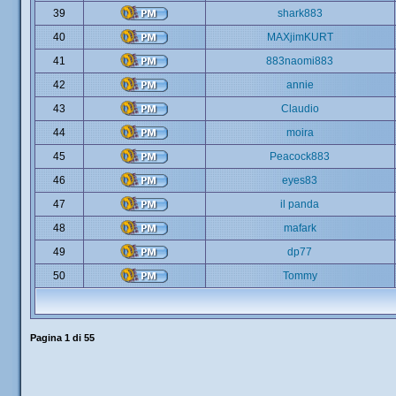
39
shark883
40
MAXjimKURT
41
883naomi883
42
annie
43
Claudio
44
moira
45
Peacock883
46
eyes83
47
il panda
48
mafark
49
dp77
50
Tommy
Pagina
1
di
55