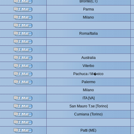
Bronte(CT)
Parma
Milano
Roma/Italia
Australia
Viterbo
Pachuca / M�xico
Palermo
Milano
ITA [VA]
San Mauro T.se [Torino]
Cumiana (Torino)
Patti (ME)