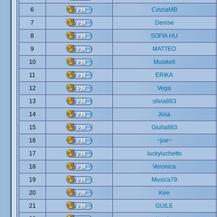
6
CinziaMB
7
Denise
8
SOFIA.HU
9
MATTEO
10
Musikell
11
ERIKA
12
Vega
13
silvia883
14
Josa
15
Giulia883
16
~joe~
17
luckyluchetto
18
Veronica
19
Musica79
20
Kee
21
GUILE