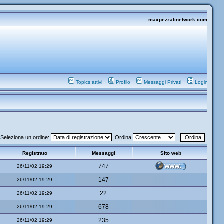
maxpezzalinetwork.com
Topics attivi
Profilo
Messaggi Privati
Login
Seleziona un ordine:
Ordina
Registrato
Messaggi
Sito web
747
26/11/02 19:29
147
26/11/02 19:29
22
26/11/02 19:29
678
26/11/02 19:29
235
26/11/02 19:29