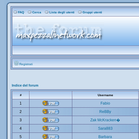
FAQ
Cerca
Lista degli utenti
Gruppi utenti
Registrati
Indice del forum
#
Username
1
Fabio
2
ReBBy
3
Zak McKracken�
4
Sara883
5
Barbara