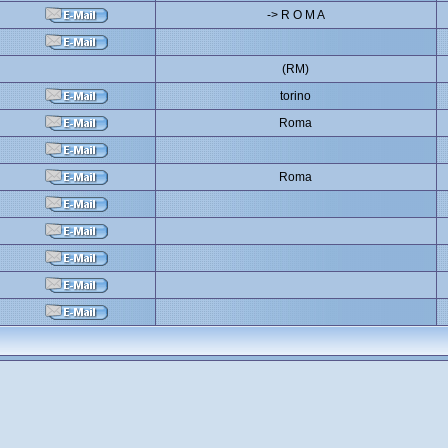
-> R O M A
(RM)
torino
Roma
Roma