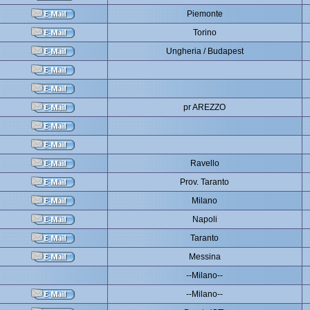
Piemonte
Torino
Ungheria / Budapest
pr AREZZO
Ravello
Prov. Taranto
Milano
Napoli
Taranto
Messina
--Milano--
--Milano--