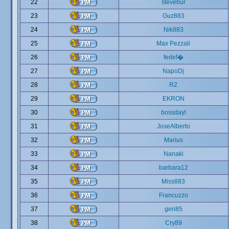
22
stevebur
23
Guz883
24
Nik883
25
Max Pezzali
26
fedef�
27
NapoDj
28
R2
29
EKRON
30
bossdayl
31
JoseAlberto
32
Marius
33
Nanaki
34
barbara12
35
Miss883
36
Francuzzo
37
gen85
38
Cry89