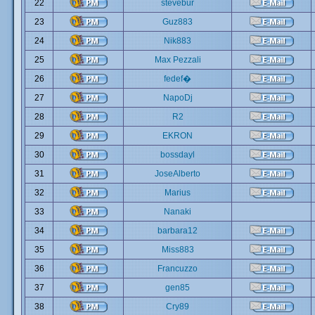
22
stevebur
23
Guz883
24
Nik883
25
Max Pezzali
26
fedef�
27
NapoDj
28
R2
29
EKRON
30
bossdayl
31
JoseAlberto
32
Marius
33
Nanaki
34
barbara12
35
Miss883
36
Francuzzo
37
gen85
38
Cry89