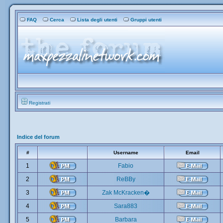
FAQ
Cerca
Lista degli utenti
Gruppi utenti
Registrati
Indice del forum
#
Username
Email
1
Fabio
2
ReBBy
3
Zak McKracken�
4
Sara883
5
Barbara