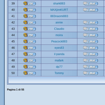
39
shark883
40
MAXjimKURT
41
883naomi883
42
annie
43
Claudio
44
moira
45
Peacock883
46
eyes83
47
il panda
48
mafark
49
dp77
50
Tommy
Pagina
1
di
55