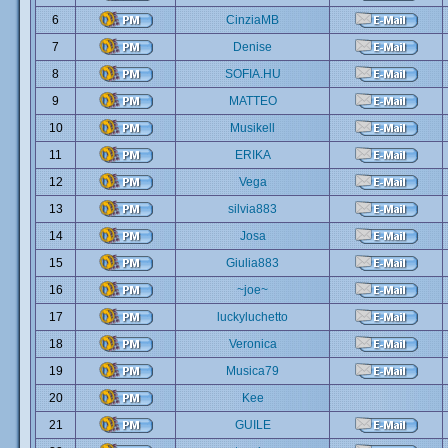
6
CinziaMB
7
Denise
8
SOFIA.HU
9
MATTEO
10
Musikell
11
ERIKA
12
Vega
13
silvia883
14
Josa
15
Giulia883
16
~joe~
17
luckyluchetto
18
Veronica
19
Musica79
20
Kee
21
GUILE