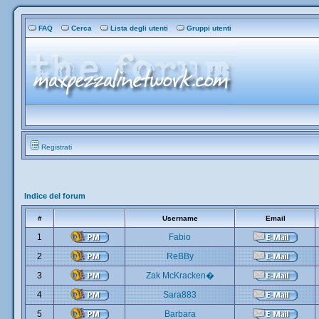
FAQ
Cerca
Lista degli utenti
Gruppi utenti
Registrati
Indice del forum
#
Username
Email
1
Fabio
2
ReBBy
3
Zak McKracken�
4
Sara883
5
Barbara