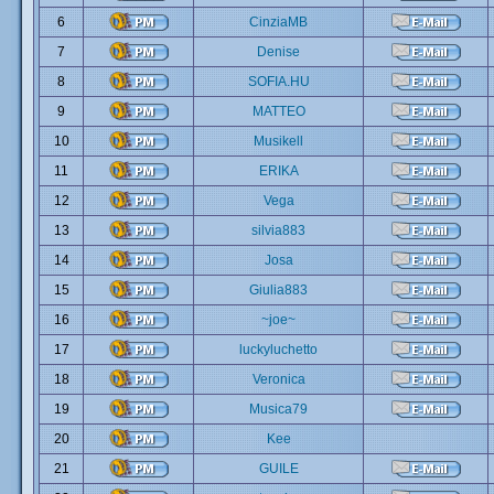
6
CinziaMB
7
Denise
8
SOFIA.HU
9
MATTEO
10
Musikell
11
ERIKA
12
Vega
13
silvia883
14
Josa
15
Giulia883
16
~joe~
17
luckyluchetto
18
Veronica
19
Musica79
20
Kee
21
GUILE