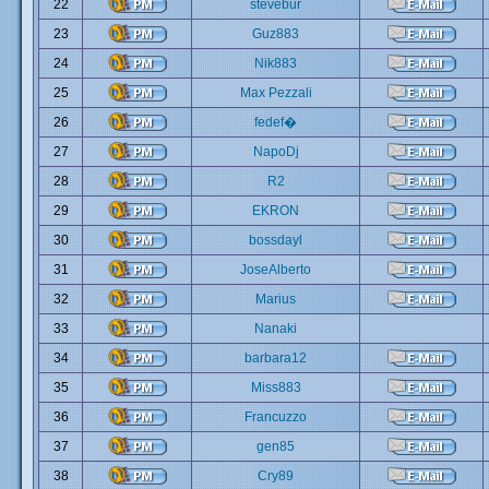
22
stevebur
23
Guz883
24
Nik883
25
Max Pezzali
26
fedef�
27
NapoDj
28
R2
29
EKRON
30
bossdayl
31
JoseAlberto
32
Marius
33
Nanaki
34
barbara12
35
Miss883
36
Francuzzo
37
gen85
38
Cry89