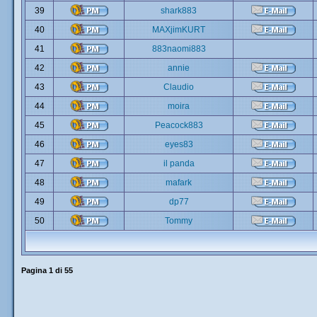
39
shark883
40
MAXjimKURT
41
883naomi883
42
annie
43
Claudio
44
moira
45
Peacock883
46
eyes83
47
il panda
48
mafark
49
dp77
50
Tommy
Pagina
1
di
55