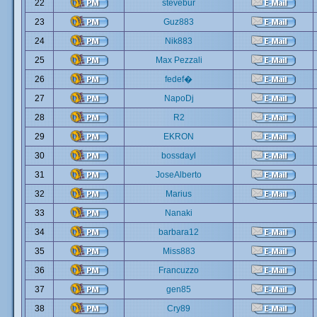
22
stevebur
23
Guz883
24
Nik883
25
Max Pezzali
26
fedef�
27
NapoDj
28
R2
29
EKRON
30
bossdayl
31
JoseAlberto
32
Marius
33
Nanaki
34
barbara12
35
Miss883
36
Francuzzo
37
gen85
38
Cry89