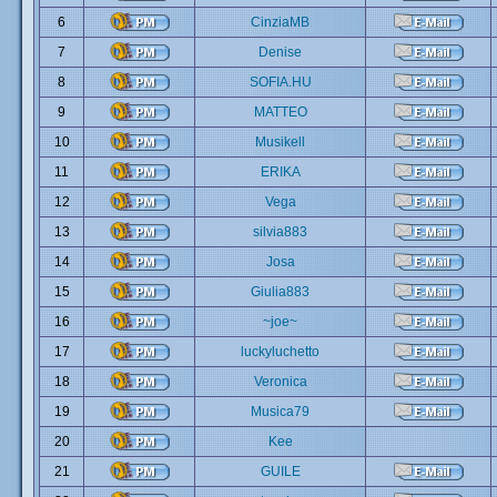
6
CinziaMB
7
Denise
8
SOFIA.HU
9
MATTEO
10
Musikell
11
ERIKA
12
Vega
13
silvia883
14
Josa
15
Giulia883
16
~joe~
17
luckyluchetto
18
Veronica
19
Musica79
20
Kee
21
GUILE