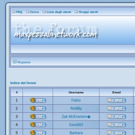
FAQ
Cerca
Lista degli utenti
Gruppi utenti
Registrati
Indice del forum
#
Username
Email
1
Fabio
2
ReBBy
3
Zak McKracken�
4
Sara883
5
Barbara