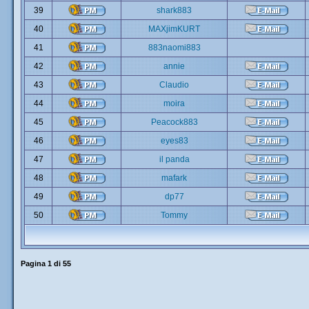
39
shark883
40
MAXjimKURT
41
883naomi883
42
annie
43
Claudio
44
moira
45
Peacock883
46
eyes83
47
il panda
48
mafark
49
dp77
50
Tommy
Pagina
1
di
55