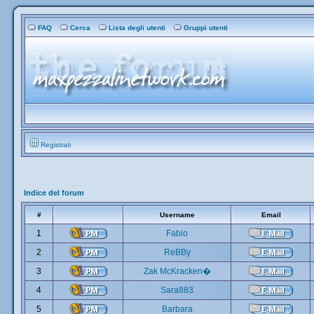
FAQ
Cerca
Lista degli utenti
Gruppi utenti
Registrati
Indice del forum
#
Username
Email
1
Fabio
2
ReBBy
3
Zak McKracken�
4
Sara883
5
Barbara