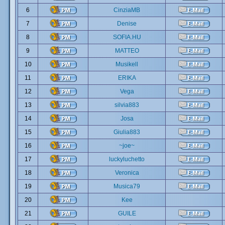
6
CinziaMB
7
Denise
8
SOFIA.HU
9
MATTEO
10
Musikell
11
ERIKA
12
Vega
13
silvia883
14
Josa
15
Giulia883
16
~joe~
17
luckyluchetto
18
Veronica
19
Musica79
20
Kee
21
GUILE