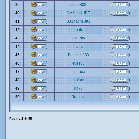
39
shark883
40
MAXjimKURT
41
883naomi883
42
annie
43
Claudio
44
moira
45
Peacock883
46
eyes83
47
il panda
48
mafark
49
dp77
50
Tommy
Pagina
1
di
55