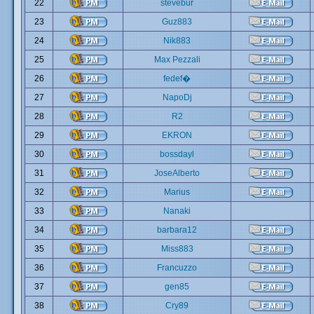
22
stevebur
23
Guz883
24
Nik883
25
Max Pezzali
26
fedef�
27
NapoDj
28
R2
29
EKRON
30
bossdayl
31
JoseAlberto
32
Marius
33
Nanaki
34
barbara12
35
Miss883
36
Francuzzo
37
gen85
38
Cry89